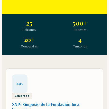
25
500+
Ediciones
Ponentes
20+
4
Monografías
Territorios
XXIV
Celebrado
XXIV Simposio de la Fundación Iura