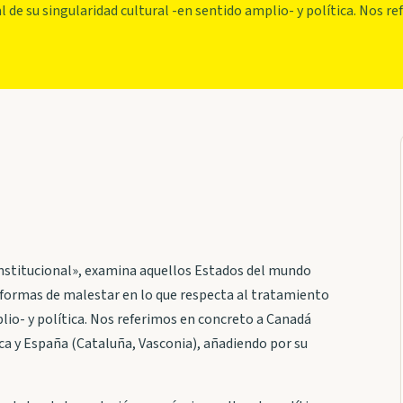
 de su singularidad cultural -en sentido amplio- y política. Nos r
onstitucional», examina aquellos Estados del mundo
 formas de malestar en lo que respecta al tratamiento
plio- y política. Nos referimos en concreto a Canadá
ca y España (Cataluña, Vasconia), añadiendo por su