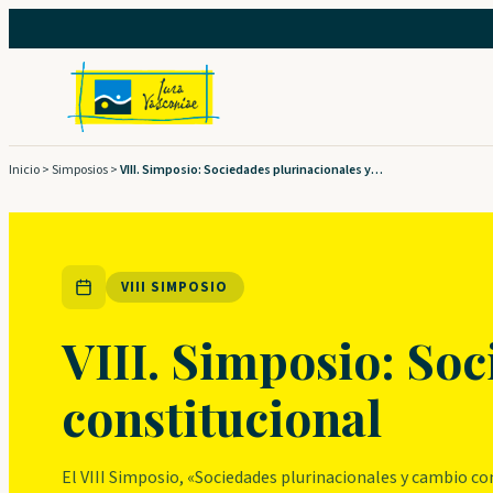
Saltar
al
contenido
Inicio
>
Simposios
>
VIII. Simposio: Sociedades plurinacionales y cambio constitucional
VIII SIMPOSIO
VIII. Simposio: So
constitucional
El VIII Simposio, «Sociedades plurinacionales y cambio c