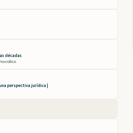
mas décadas
emocrático
na perspectiva jurídica |