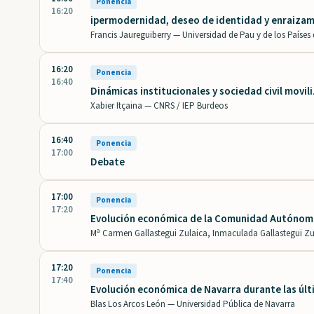
Ponencia
16:20
ipermodernidad, deseo de identidad y enraizami
Francis Jaureguiberry —
Universidad de Pau y de los Países
16:20
Ponencia
16:40
Dinámicas institucionales y sociedad civil movil
Xabier Itçaina —
CNRS / IEP Burdeos
16:40
Ponencia
17:00
Debate
17:00
Ponencia
17:20
Evolución económica de la Comunidad Autónoma
Mª Carmen Gallastegui Zulaica, Inmaculada Gallastegui Zu
17:20
Ponencia
17:40
Evolución económica de Navarra durante las úl
Blas Los Arcos León —
Universidad Pública de Navarra