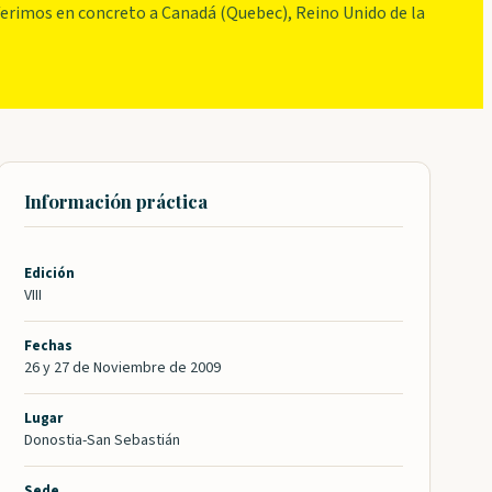
eferimos en concreto a Canadá (Quebec), Reino Unido de la
Información práctica
Edición
VIII
Fechas
26 y 27 de Noviembre de 2009
Lugar
Donostia-San Sebastián
Sede