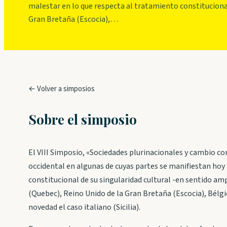
malestar en lo que respecta al tratamiento constitucional
Gran Bretaña (Escocia),…
← Volver a simposios
Sobre el simposio
El VIII Simposio, «Sociedades plurinacionales y cambio c
occidental en algunas de cuyas partes se manifiestan hoy
constitucional de su singularidad cultural -en sentido am
(Quebec), Reino Unido de la Gran Bretaña (Escocia), Bélgi
novedad el caso italiano (Sicilia).