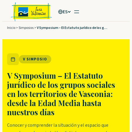
Saltar
ES
al
contenido
Inicio
>
Simposios
>
V Symposium – El Estatuto jurídico de los grupos sociales en los territorios de Vasconia: desde la Edad Media hasta nuestros días
V SIMPOSIO
V Symposium – El Estatuto
jurídico de los grupos sociales
en los territorios de Vasconia:
desde la Edad Media hasta
nuestros días
Conocer y comprender la situación y el espacio que