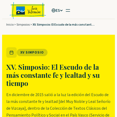
Saltar
ES
al
contenido
Inicio
>
Simposios
>
XV. Simposio: El Escudo de la más constante fe y lealtad y su tiempo
XV SIMPOSIO
XV. Simposio: El Escudo de la
más constante fe y lealtad y su
tiempo
En diciembre de 2015 salió a la luz la edición del Escudo de
la más constante fe y lealtad [del Muy Noble y Leal Señorío
de Vizcaya], dentro de la Colección de Textos Clásicos del
Pensamiento Político y Social en el País Vasco (Servicio de