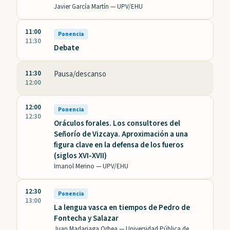
Javier García Martín —
UPV/EHU
11:00
Ponencia
11:30
Debate
11:30
Pausa/descanso
12:00
12:00
Ponencia
12:30
Oráculos forales. Los consultores del
Señorío de Vizcaya. Aproximación a una
figura clave en la defensa de los fueros
(siglos XVI-XVII)
Imanol Merino —
UPV/EHU
12:30
Ponencia
13:00
La lengua vasca en tiempos de Pedro de
Fontecha y Salazar
Juan Madariaga Orbea —
Universidad Pública de