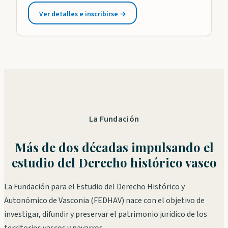
pasamos por alto que las normas reflejan una
Ver detalles e inscribirse →
perspectiva androcéntrica del Derecho. Aunque las
: SIMPOSIOS XXI-XXII
revisiones del ordenamiento jurídico han buscado
alcanzar la igualdad entre hombres y mujeres, aún
persisten elementos…
La Fundación
Más de dos décadas impulsando el
estudio del Derecho histórico vasco
La Fundación para el Estudio del Derecho Histórico y
Autonómico de Vasconia (FEDHAV) nace con el objetivo de
investigar, difundir y preservar el patrimonio jurídico de los