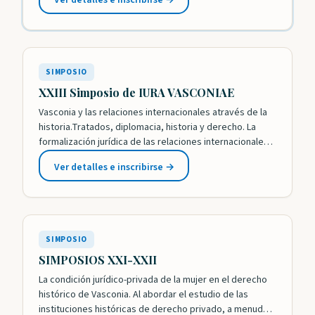
jurídico la amplia autonomía del Señorío y el hecho de
: XXIV Simposio de la Fundación Iura Vasconiae
que sus habitantes consiguieron muy pronto la igualdad
jurídica por…
SIMPOSIO
XXIII Simposio de IURA VASCONIAE
Vasconia y las relaciones internacionales através de la
historia.Tratados, diplomacia, historia y derecho. La
formalización jurídica de las relaciones internacionales
en el ámbito público ha estado circunscrita en la
Ver detalles e inscribirse →
modernidad al marco creado y gestionado por el
: XXIII Simposio de IURA VASCONIAE
Estado. En el proyecto de la modernidad son los
Estados los depositarios de la competencia en materia
de…
SIMPOSIO
SIMPOSIOS XXI-XXII
La condición jurídico-privada de la mujer en el derecho
histórico de Vasconia. Al abordar el estudio de las
instituciones históricas de derecho privado, a menudo