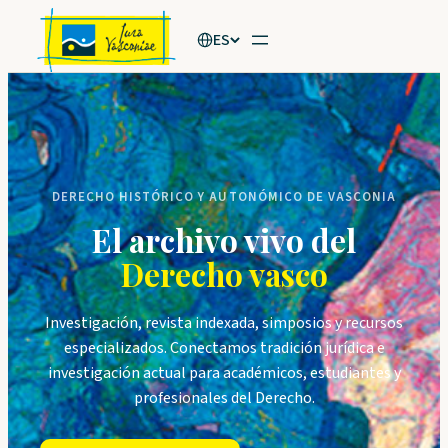
Saltar
ES
al
contenido
DERECHO HISTÓRICO Y AUTONÓMICO DE VASCONIA
El archivo vivo del
Derecho vasco
Investigación, revista indexada, simposios y recursos
especializados. Conectamos tradición jurídica e
investigación actual para académicos, estudiantes y
profesionales del Derecho.