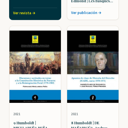
Edmond | Les Basques
dans l’Atlantique
: 10 Humboldt |
Ver publicación →
Ver revista →
2021
2021
9 Humboldt |
8 Humboldt | DE
MIKELAREÑA PEÑA,
MAÑARICÚA, Andres