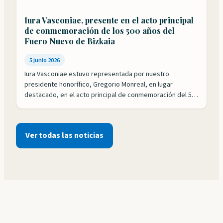
Iura Vasconiae, presente en el acto principal
de conmemoración de los 500 años del
Fuero Nuevo de Bizkaia
5 junio 2026
Iura Vasconiae estuvo representada por nuestro
presidente honorífico, Gregorio Monreal, en lugar
destacado, en el acto principal de conmemoración del 500
aniversario de la aprobación del Fuero Nuevo de Bizkaia.
Nuestra Fundación ha tenido un papel esencial en los
actos de celebración que se han desarrollado este año. El
Ver todas las noticias
primero de ellos con el exitoso…