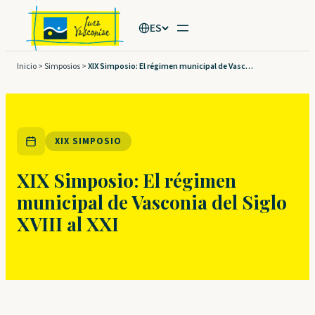
Saltar
ES
al
contenido
Inicio
>
Simposios
>
XIX Simposio: El régimen municipal de Vasconia del Siglo XVIII al XXI
XIX SIMPOSIO
XIX Simposio: El régimen
municipal de Vasconia del Siglo
XVIII al XXI