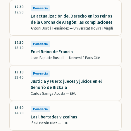
12:30
Ponencia
12:50
La actualización del Derecho en los reinos
de la Corona de Aragón: las compilaciones
Antoni Jordà Fernández —
Universitat Rovira i Virgili
12:50
Ponencia
13:10
En el Reino de Francia
Jean-Baptiste Busaall —
Université Paris Cité
13:10
Ponencia
13:40
Justicia y Fuero: jueces y juicios en el
Señorío de Bizkaia
Carlos Garriga Acosta —
EHU
13:40
Ponencia
14:20
Las libertades vizcaínas
Iñaki Bazán Díaz —
EHU