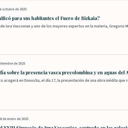
e octubre de 2025
ificó para sus habitantes el Fuero de Bizkaia?
 de Iura Vasconiae y uno de los mayores expertos en la materia, Gregorio
ptiembre de 2025
ía sobre la presencia vasca precolombina y en aguas del At
o acogerá en Donostia, el día 17, la presentación de una obra inédita que 
8 de enero de 2025
l XXIII Simposio de Iura Vasconiae, centrado en las relaci