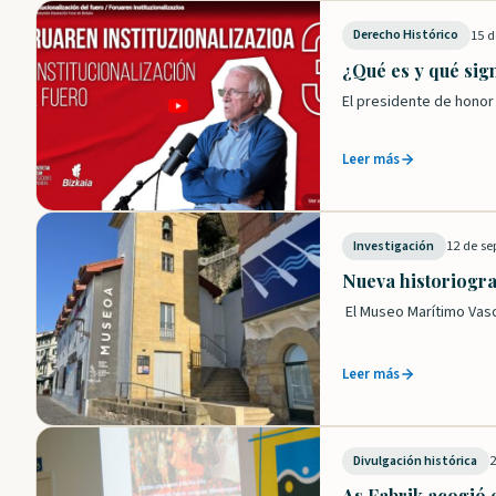
15 d
Derecho Histórico
¿Qué es y qué sign
El presidente de honor
Leer más
12 de se
Investigación
Nueva historiograf
El Museo Marítimo Vasc
Leer más
2
Divulgación histórica
As Fabrik acogió e