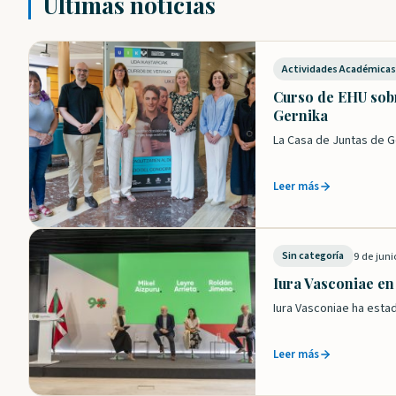
Últimas noticias
Actividades Académica
Curso de EHU sobr
Gernika
La Casa de Juntas de G
Leer más
9 de juni
Sin categoría
Iura Vasconiae en
Iura Vasconiae ha esta
Leer más