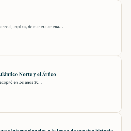
 Monreal, explica, de manera amena…
lántico Norte y el Ártico
recopiló en los años 30…
ones internacionales a lo largo de nuestra historia