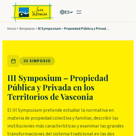
Saltar
ES
al
contenido
Inicio
>
Simposios
>
III Symposium – Propiedad Pública y Privada en los Territorios de Vasconia
III SIMPOSIO
III Symposium – Propiedad
Pública y Privada en los
Territorios de Vasconia
El III Symposium pretende estudiar la normativa en
materia de propiedad colectiva y familiar, describir las
instituciones más características y examinar las grandes
transformaciones del sistema tradicional en las dos