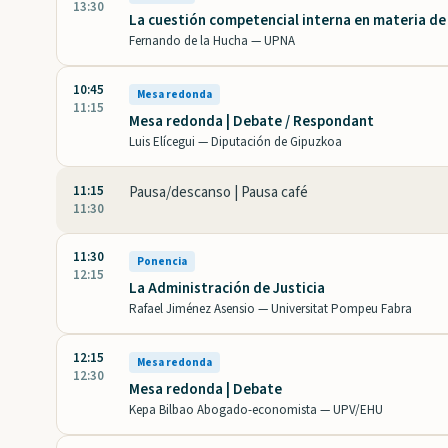
13:30
La cuestión competencial interna en materia de 
Fernando de la Hucha —
UPNA
10:45
Mesa redonda
11:15
Mesa redonda | Debate / Respondant
Luis Elícegui —
Diputación de Gipuzkoa
11:15
Pausa/descanso | Pausa café
11:30
11:30
Ponencia
12:15
La Administración de Justicia
Rafael Jiménez Asensio —
Universitat Pompeu Fabra
12:15
Mesa redonda
12:30
Mesa redonda | Debate
Kepa Bilbao Abogado-economista —
UPV/EHU