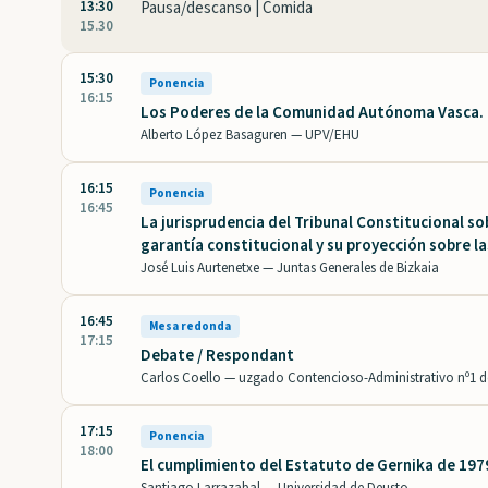
13:30
Pausa/descanso | Comida
15.30
15:30
Ponencia
16:15
Los Poderes de la Comunidad Autónoma Vasca. L
Alberto López Basaguren —
UPV/EHU
16:15
Ponencia
16:45
La jurisprudencia del Tribunal Constitucional so
garantía constitucional y su proyección sobre l
José Luis Aurtenetxe —
Juntas Generales de Bizkaia
16:45
Mesa redonda
17:15
Debate / Respondant
Carlos Coello —
uzgado Contencioso-Administrativo nº1 de
17:15
Ponencia
18:00
El cumplimiento del Estatuto de Gernika de 197