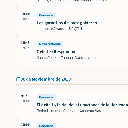
Santiago Larrazabal —
Universidad de Deusto
18:00
Ponencia
18:45
Las garantías del autogobierno
Juan José Álvarez —
UPV/EHU
18:45
Mesa redonda
19:15
Debate / Respondant
Xabier Arzoz —
Tribunal Constitucional
30 de Noviembre de 2018
9:15
Ponencia
10:00
El déficit y la deuda: atribuciones de la Haciend
Pedro Hernando Arranz | —
Gobierno Vasco
10:00
Ponencia