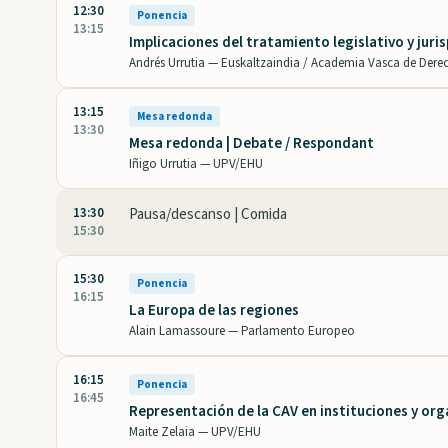
12:30
Ponencia
13:15
Implicaciones del tratamiento legislativo y juri
Andrés Urrutia —
Euskaltzaindia / Academia Vasca de Dere
13:15
Mesa redonda
13:30
Mesa redonda | Debate / Respondant
Iñigo Urrutia —
UPV/EHU
13:30
Pausa/descanso | Comida
15:30
15:30
Ponencia
16:15
La Europa de las regiones
Alain Lamassoure —
Parlamento Europeo
16:15
Ponencia
16:45
Representación de la CAV en instituciones y or
Maite Zelaia —
UPV/EHU