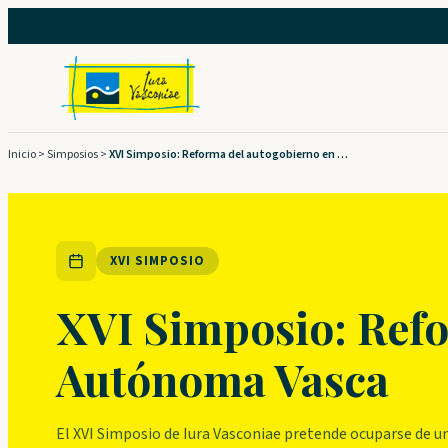
Saltar
al
contenido
Inicio
>
Simposios
>
XVI Simposio: Reforma del autogobierno en la Comunidad Autónoma Vasca
XVI SIMPOSIO
XVI Simposio: Ref
Autónoma Vasca
El XVI Simposio de Iura Vasconiae pretende ocuparse de u