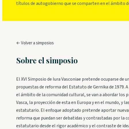
títulos de autogobierno que se comparten en el ámbito d
← Volver a simposios
Sobre el simposio
El XVI Simposio de Iura Vasconiae pretende ocuparse de u
propuestas de reforma del Estatuto de Gernika de 1979. A
el ámbito de la comunidad cultural, se van a abordar lo
Vasca, la proyección de esta en Europa y en el mundo, y l
estatutario. El enfoque adoptado pretende aportar nueva
reforma que puedan ser debatidas y contrastadas por la co
estatutario desde el rigor académico y el contraste de ide