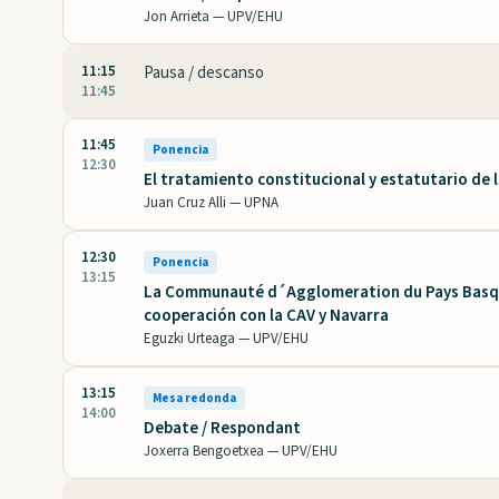
Jon Arrieta —
UPV/EHU
11:15
Pausa / descanso
11:45
11:45
Ponencia
12:30
El tratamiento constitucional y estatutario de 
Juan Cruz Alli —
UPNA
12:30
Ponencia
13:15
La Communauté d´Agglomeration du Pays Basque 
cooperación con la CAV y Navarra
Eguzki Urteaga —
UPV/EHU
13:15
Mesa redonda
14:00
Debate / Respondant
Joxerra Bengoetxea —
UPV/EHU