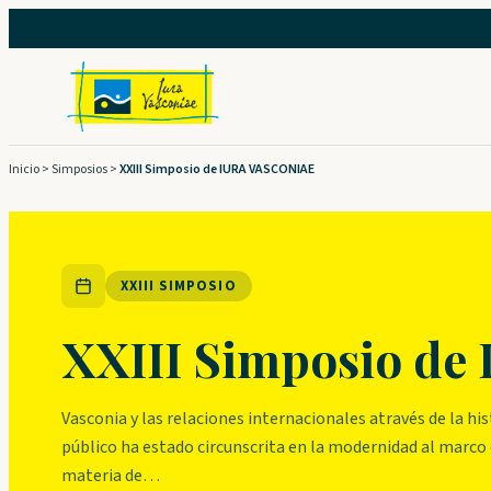
Saltar
al
contenido
Inicio
>
Simposios
>
XXIII Simposio de IURA VASCONIAE
XXIII SIMPOSIO
XXIII Simposio d
Vasconia y las relaciones internacionales através de la his
público ha estado circunscrita en la modernidad al marco
materia de…