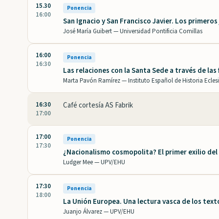
15.30
Ponencia
16:00
San Ignacio y San Francisco Javier. Los primeros j
José María Guibert —
Universidad Pontificia Comillas
16:00
Ponencia
16:30
Las relaciones con la Santa Sede a través de las
Marta Pavón Ramírez —
Instituto Español de Historia Eclesiá
16:30
Café cortesía AS Fabrik
17:00
17:00
Ponencia
17:30
¿Nacionalismo cosmopolita? El primer exilio de
Ludger Mee —
UPV/EHU
17:30
Ponencia
18:00
La Unión Europea. Una lectura vasca de los text
Juanjo Álvarez —
UPV/EHU