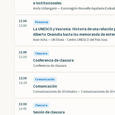
e institucionales
Arola Urdangarin —
Eurorregión Nouvelle Aquitaine Euskad
11:30
Ponencia
12:00
La UNESCO y Vasconia. Historia de una relación po
Alberto Onaindia hasta los memoranda de ente
Aran Acha —
UN Etxea – Centro UNESCO del País Vasc
12.00
Clausura
12:30
Conferencia de clausura
Conferencia de clausura
12:30
Comunicación
13;30
Comunicación
Comunicaciones de 10 minutos —
Comunicaciones de 10 
13:30
Clausura
13:45
Sesión de clausura