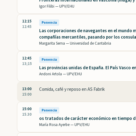
Fronteras internacionales en Vasconia (muga) y
Igor Filibi —
UPV/EHU
12:15
Ponencia
12:45
Las corporaciones de navegantes en el mundo ma
compañías mercantiles, pasando por los consul
Margarita Serna —
Universidad de Cantabria
12:45
Ponencia
13;15
Las provincias unidas de España. El País Vasco e
Andoni Artola —
UPV/EHU
13:00
Comida, café y reposo en AS Fabrik
15:00
15:00
Ponencia
15.30
os tratados de carácter económico en tiempo de
María Rosa Ayerbe —
UPV/EHU