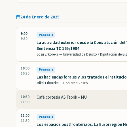
24 de Enero de 2025
9:00
Ponencia
9:30
La actividad exterior desde la Constitución del 
Sentencia TC 165/1994
Josu Erkoreka —
Universidad de Deusto / Diputación de Bi
10:00
Ponencia
10:30
Las haciendas forales y los tratados e instituc
Mikel Erkoreka —
Gobierno Vasco
10:30
Café cortesía AS Fabrik – MU
11:00
11:00
Ponencia
11:30
Los espacios postfronterizos. La Eurorregión N