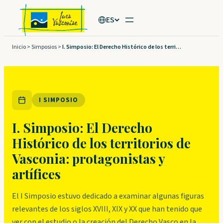
Saltar
ES
al
contenido
Inicio
>
Simposios
>
I. Simposio: El Derecho Histórico de los territorios de Vasconia: protagonistas y artífices
I SIMPOSIO
I. Simposio: El Derecho
Histórico de los territorios de
Vasconia: protagonistas y
artífices
El I Simposio estuvo dedicado a examinar algunas figuras
relevantes de los siglos XVIII, XIX y XX que han tenido que
ver con el estudio o la creación del Derecho Vasco en la