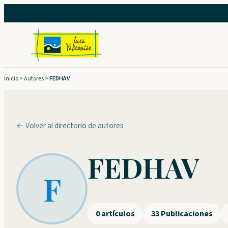
Saltar
al
contenido
Inicio
>
Autores
>
FEDHAV
← Volver al directorio de autores
FEDHAV
F
0 artículos
33 Publicaciones