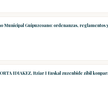
ho Municipal Guipuzcoano: ordenanzas, reglamentos y
ORTA IDIAKEZ, Itziar I Euskal zuzenbide zibil konpa