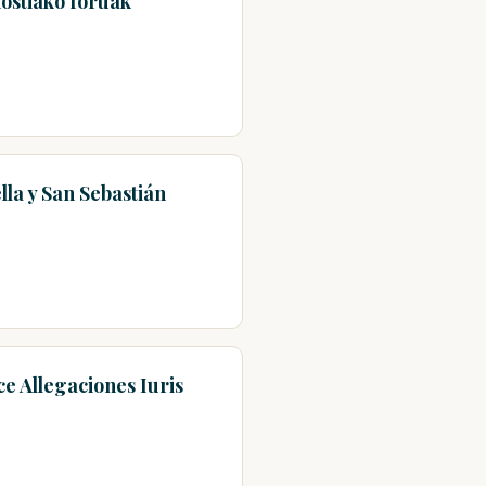
ostiako foruak
la y San Sebastián
e Allegaciones Iuris