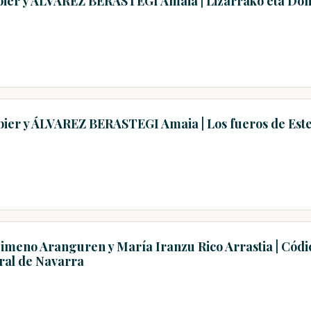
bier y ÁLVAREZ BERASTEGI Amaia | Lizarrako eta Don
bier y ÁLVAREZ BERASTEGI Amaia | Los fueros de Estel
Jimeno Aranguren y María Iranzu Rico Arrastia | Códic
ral de Navarra