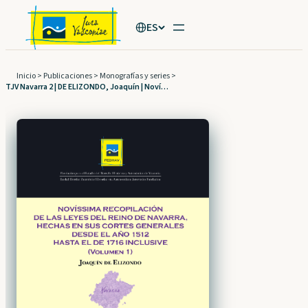
Saltar
ES
al
contenido
Inicio
>
Publicaciones
>
Monografías y series
>
TJV Navarra 2 | DE ELIZONDO, Joaquín | Novíssima Recopilación de las leyes del Reino de Navarra, hechas en sus Cortes Generales desde el año 1512 hasta el de 1716 inclusive (Volumen 1)