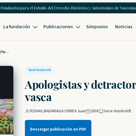
Fundación para el Estudio del Derecho Histórico y Autonómico de Vasconia
La fundación
Publicaciones
Simposios
Noticias
3 Humboldt | MADARIAGA ORBEA, Juan | Apologistas y detractores de la lengua vasca
Serie Humboldt
Apologistas y detractor
vasca
FEDHAV
,
MADARIAGA ORBEA Juan
2008
Serie Humboldt
Descargar publicación en PDF