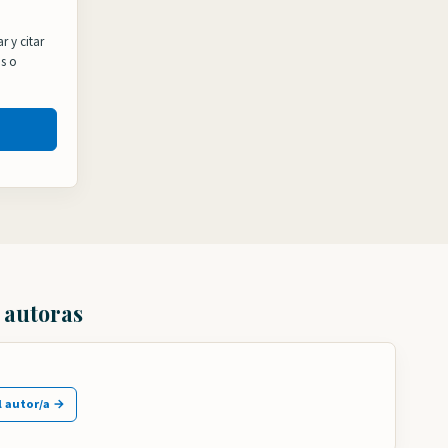
r y citar
os o
s autoras
l autor/a →