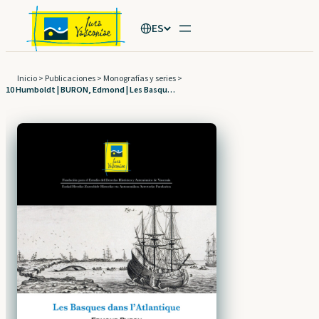
Saltar
ES
al
contenido
Inicio
>
Publicaciones
>
Monografías y series
>
10 Humboldt | BURON, Edmond | Les Basques dans l’Atlantique