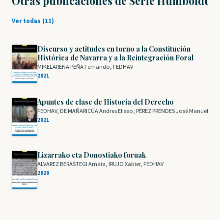
Otras publicaciones de Serie Humboldt
Ver todas (11)
Discurso y actitudes en torno a la Constitución
Histórica de Navarra y a la Reintegración Foral
MIKELARENA PEÑA Fernando, FEDHAV
2021
Apuntes de clase de Historia del Derecho
FEDHAV, DE MAÑARICÚA Andres Eliseo, PÉREZ PRENDES José Manuel
2021
Lizarrako eta Donostiako foruak
ALVAREZ BERASTEGI Amaia, IRUJO Xabier, FEDHAV
2020