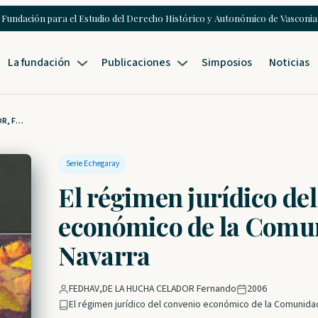
Fundación para el Estudio del Derecho Histórico y Autonómico de Vasconia
La fundación
Publicaciones
Simposios
Noticias
2 Serie Echegaray | DE LA HUCHA CELADOR, Fernando | El régimen jurídico del convenio económico de la Comunidad Foral de Navarra
Serie Echegaray
El régimen jurídico de
económico de la Comun
Navarra
FEDHAV
,
DE LA HUCHA CELADOR Fernando
2006
El régimen jurídico del convenio económico de la Comunida