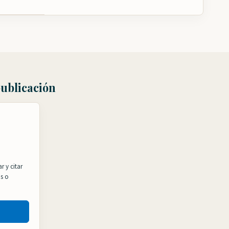
publicación
r y citar
os o