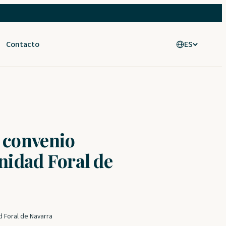
Contacto
ES
l convenio
idad Foral de
d Foral de Navarra