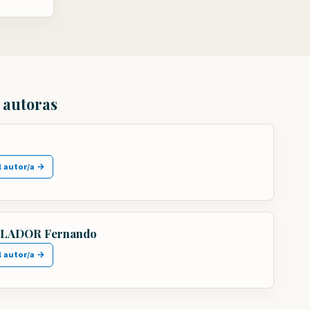
s autoras
l autor/a →
LADOR Fernando
l autor/a →