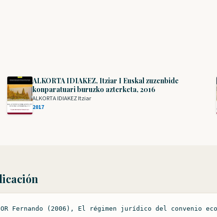
ALKORTA IDIAKEZ, Itziar I Euskal zuzenbide
konparatuari buruzko azterketa, 2016
ALKORTA IDIAKEZ Itziar
2017
licación
DOR Fernando (2006), El régimen jurídico del convenio ec