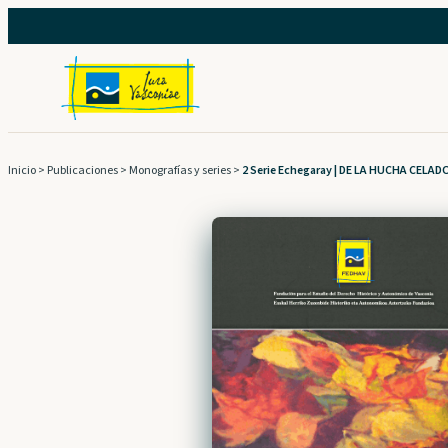
Saltar
al
contenido
Inicio
>
Publicaciones
>
Monografías y series
>