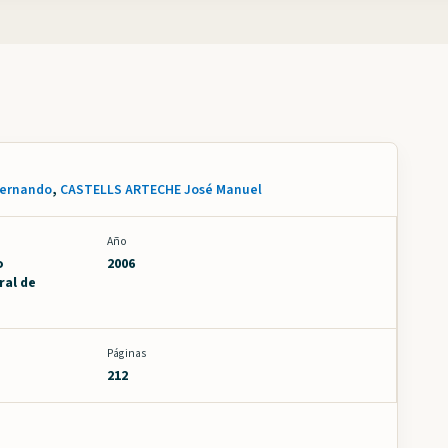
Fernando
,
CASTELLS ARTECHE José Manuel
Año
o
2006
ral de
Páginas
212