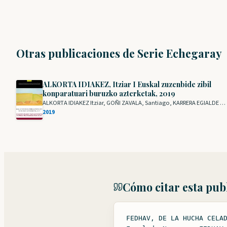
Otras publicaciones de Serie Echegaray
ALKORTA IDIAKEZ, Itziar I Euskal zuzenbide zibil
konparatuari buruzko azterketak, 2019
ALKORTA IDIAKEZ Itziar, GOÑI ZAVALA, Santiago, KARRERA EGIALDE Mikel Mari, FEDHAV
2019
Cómo citar esta pub
FEDHAV, DE LA HUCHA CELA