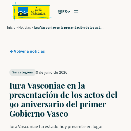
Saltar
ES
al
contenido
Inicio
>
Noticias
>
Iura Vasconiae en la presentación de los actos del 90 aniversario del primer Gobierno Vasco
Volver a noticias
9 de junio de 2026
Sin categoría
Iura Vasconiae en la
presentación de los actos del
90 aniversario del primer
Gobierno Vasco
Iura Vasconiae ha estado hoy presente en lugar