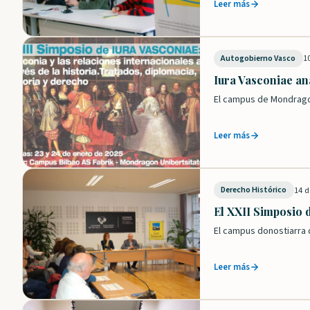
Leer más
1
Autogobierno Vasco
Iura Vasconiae ana
El campus de Mondragon
Leer más
14 d
Derecho Histórico
El XXII Simposio 
El campus donostiarra d
Leer más