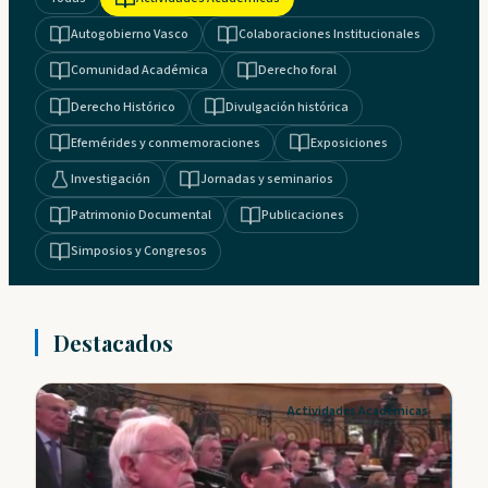
Autogobierno Vasco
Colaboraciones Institucionales
Comunidad Académica
Derecho foral
Derecho Histórico
Divulgación histórica
Efemérides y conmemoraciones
Exposiciones
Investigación
Jornadas y seminarios
Patrimonio Documental
Publicaciones
Simposios y Congresos
Destacados
Actividades Académicas