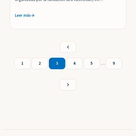
colaboración con el IVAP y la Facultad de…
Leer más
1
2
3
4
5
…
9