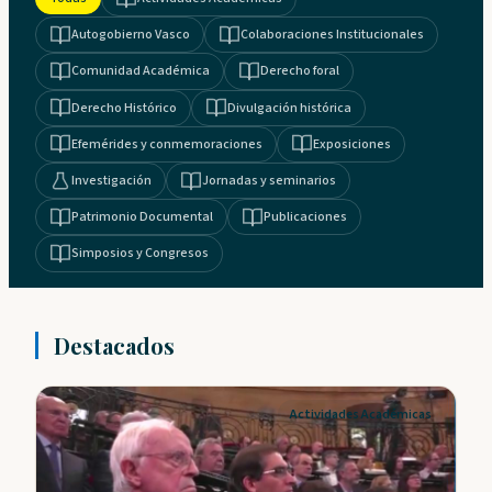
Autogobierno Vasco
Colaboraciones Institucionales
Comunidad Académica
Derecho foral
Derecho Histórico
Divulgación histórica
Efemérides y conmemoraciones
Exposiciones
Investigación
Jornadas y seminarios
Patrimonio Documental
Publicaciones
Simposios y Congresos
Destacados
Actividades Académicas