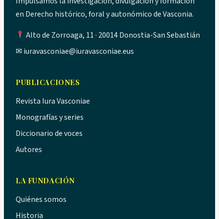
Impulsamos la investigación, divulgación y formación
en Derecho histórico, foral y autonómico de Vasconia.
Alto de Zorroaga, 11 · 20014 Donostia-San Sebastián
✉
iuravasconiae@iuravasconiae.eus
PUBLICACIONES
Revista Iura Vasconiae
Monografías y series
Diccionario de voces
Autores
LA FUNDACIÓN
Quiénes somos
Historia