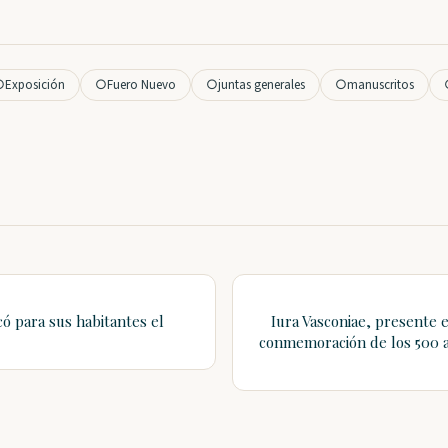
○
Exposición
○
Fuero Nuevo
○
juntas generales
○
manuscritos
có para sus habitantes el
Iura Vasconiae, presente e
conmemoración de los 500 