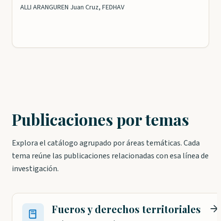
País Vasco y la Comunidad Foral de Navarra
ALLI ARANGUREN Juan Cruz, FEDHAV
Publicaciones por temas
Explora el catálogo agrupado por áreas temáticas. Cada
tema reúne las publicaciones relacionadas con esa línea de
investigación.
Fueros y derechos territoriales