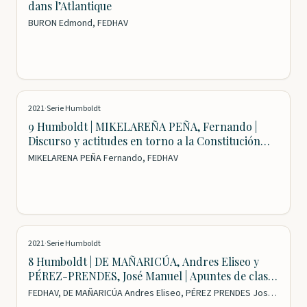
dans l’Atlantique
BURON Edmond, FEDHAV
2021
·
Serie Humboldt
9 Humboldt | MIKELAREÑA PEÑA, Fernando |
Discurso y actitudes en torno a la Constitución
Histórica de Navarra y a la Reintegración Foral
MIKELARENA PEÑA Fernando, FEDHAV
2021
·
Serie Humboldt
8 Humboldt | DE MAÑARICÚA, Andres Eliseo y
PÉREZ-PRENDES, José Manuel | Apuntes de clase
de Historia del Derecho
FEDHAV, DE MAÑARICÚA Andres Eliseo, PÉREZ PRENDES José Manuel