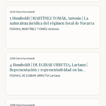
2014
·
Serie Humboldt
5 Humboldt | MARTÍNEZ TOMÁS, Antonio | La
naturaleza jurídica del régimen foral de Navarra
FEDHAV, MARTÍNEZ TOMÁS Antonio
2009
·
Serie Humboldt
4 Humboldt | DE EGIBAR URRUTIA, Lartaun |
Representación y representatividad en las
instituciones de gobierno del Señorío de Bizkaia
FEDHAV, DE EGIBAR URRUTIA Lartaun
en el siglo XIX
2008
·
Serie Humboldt