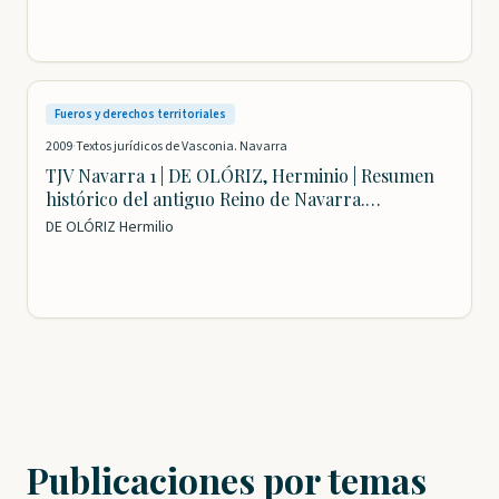
ZUBIRI JAURRIETA, Amparo
Fueros y derechos territoriales
2009
·
Textos jurídicos de Vasconia. Navarra
TJV Navarra 1 | DE OLÓRIZ, Herminio | Resumen
histórico del antiguo Reino de Navarra.
Fundamento y defensa de los Fueros
DE OLÓRIZ Hermilio
Publicaciones por temas