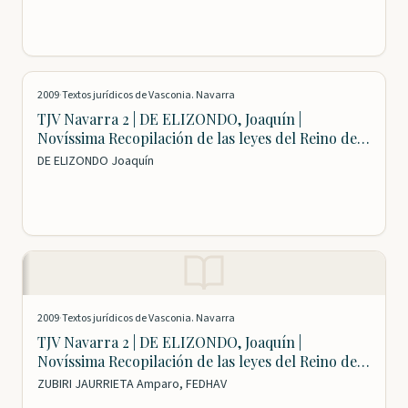
2009
·
Textos jurídicos de Vasconia. Navarra
TJV Navarra 2 | DE ELIZONDO, Joaquín |
Novíssima Recopilación de las leyes del Reino de
Navarra, hechas en sus Cortes Generales desde el
DE ELIZONDO Joaquín
año 1512 hasta el de 1716 inclusive (Volumen 1)
2009
·
Textos jurídicos de Vasconia. Navarra
TJV Navarra 2 | DE ELIZONDO, Joaquín |
Novíssima Recopilación de las leyes del Reino de
Navarra, hechas en sus Cortes Generales desde el
ZUBIRI JAURRIETA Amparo, FEDHAV
año 1512 hasta el de 1716 inclusive (Volumen 2) | Ed.