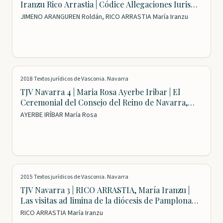
Iranzu Rico Arrastia | Códice Allegaciones Iuris
Del Archivo Real y General de Navarra
JIMENO ARANGUREN Roldán, RICO ARRASTIA María Iranzu
2018
·
Textos jurídicos de Vasconia. Navarra
TJV Navarra 4 | Maria Rosa Ayerbe Iribar | El
Ceremonial del Consejo del Reino de Navarra,
Textos Jurídicos
AYERBE IRÍBAR María Rosa
2015
·
Textos jurídicos de Vasconia. Navarra
TJV Navarra 3 | RICO ARRASTIA, María Iranzu |
Las visitas ad limina de la diócesis de Pamplona
(1585-1909): documentos
RICO ARRASTIA María Iranzu