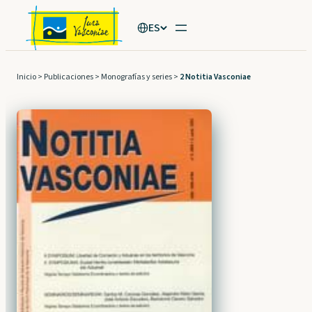
Saltar
ES
al
contenido
Inicio
>
Publicaciones
>
Monografías y series
>
2 Notitia Vasconiae