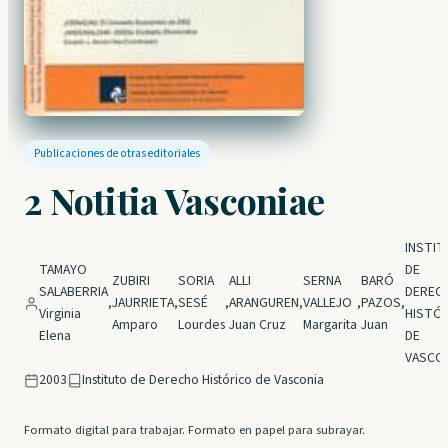
Publicaciones de otras editoriales
2 Notitia Vasconiae
INSTI
TAMAYO
DE
ZUBIRI
SORIA
ALLI
SERNA
BARÓ
SALABERRIA
DEREC
,
JAURRIETA
,
SESÉ
,
ARANGUREN
,
VALLEJO
,
PAZOS
,
Virginia
HISTÓ
Amparo
Lourdes
Juan Cruz
Margarita
Juan
Elena
DE
VASCO
2003
Instituto de Derecho Histórico de Vasconia
Formato digital para trabajar. Formato en papel para subrayar.