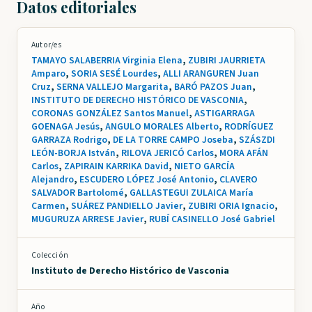
Datos editoriales
Autor/es
TAMAYO SALABERRIA Virginia Elena
,
ZUBIRI JAURRIETA
Amparo
,
SORIA SESÉ Lourdes
,
ALLI ARANGUREN Juan
Cruz
,
SERNA VALLEJO Margarita
,
BARÓ PAZOS Juan
,
INSTITUTO DE DERECHO HISTÓRICO DE VASCONIA
,
CORONAS GONZÁLEZ Santos Manuel
,
ASTIGARRAGA
GOENAGA Jesús
,
ANGULO MORALES Alberto
,
RODRÍGUEZ
GARRAZA Rodrigo
,
DE LA TORRE CAMPO Joseba
,
SZÁSZDI
LEÓN-BORJA István
,
RILOVA JERICÓ Carlos
,
MORA AFÁN
Carlos
,
ZAPIRAIN KARRIKA David
,
NIETO GARCÍA
Alejandro
,
ESCUDERO LÓPEZ José Antonio
,
CLAVERO
SALVADOR Bartolomé
,
GALLASTEGUI ZULAICA María
Carmen
,
SUÁREZ PANDIELLO Javier
,
ZUBIRI ORIA Ignacio
,
MUGURUZA ARRESE Javier
,
RUBÍ CASINELLO José Gabriel
Colección
Instituto de Derecho Histórico de Vasconia
Año