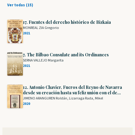
Ver todas (15)
17. Fuentes del derecho histórico de Bizkaia
MONREAL ZIA Gregorio
2021
7. The Bilbao Consulate and its Ordinances
SERNA VALLEJO Margarita
2021
12. Antonio Chavier, Fueros del Reyno de Navarra
desde su creación hasta su feliz unión con el de
Castilla y recopilación de las leyes promulgadas
JIMENO ARANGUREN Roldán, Lizarraga Rada, Mikel
desde dicha unión hasta 1685 (1686)
2020