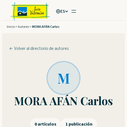
Saltar
ES
al
contenido
Inicio
>
Autores
>
MORA AFÁN Carlos
← Volver al directorio de autores
M
MORA AFÁN Carlos
0 artículos
1 publicación