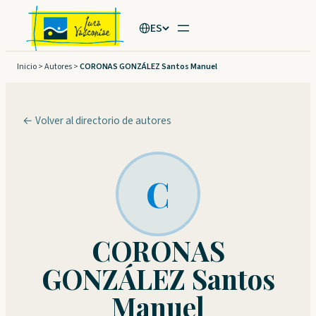
Saltar
ES
al
contenido
Inicio
>
Autores
>
CORONAS GONZÁLEZ Santos Manuel
← Volver al directorio de autores
C
CORONAS
GONZÁLEZ Santos
Manuel