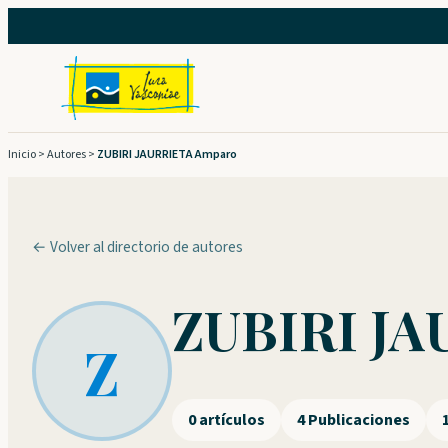
Saltar
al
contenido
Inicio
>
Autores
>
ZUBIRI JAURRIETA Amparo
← Volver al directorio de autores
ZUBIRI JA
Z
0 artículos
4 Publicaciones