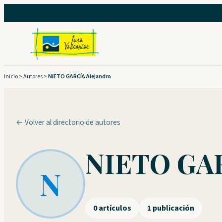
Saltar
al
contenido
Inicio
>
Autores
>
NIETO GARCÍA Alejandro
← Volver al directorio de autores
NIETO GAR
N
0 artículos
1 publicación