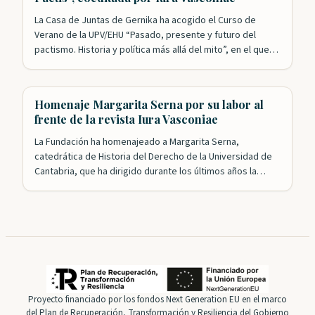
La Casa de Juntas de Gernika ha acogido el Curso de
Verano de la UPV/EHU “Pasado, presente y futuro del
pactismo. Historia y política más allá del mito”, en el que
colaboran las Juntas Generales de Bizkaia. Esta formación
académica, integrada en los Cursos de Verano de la
Universidad Pública Vasca, ha estudiado la idea…
Homenaje Margarita Serna por su labor al
frente de la revista Iura Vasconiae
La Fundación ha homenajeado a Margarita Serna,
catedrática de Historia del Derecho de la Universidad de
Cantabria, que ha dirigido durante los últimos años la
revista Iura Vasconiae, consolidada ya como un referente
en el campo del Derecho histórico y autonómico de
Vasconia. Tanto el presidente, Roldán Jimeno, como el
presidente honorífico, Gregorio Monreal, agradecieron
la…
Proyecto financiado por los fondos Next Generation EU en el marco
del Plan de Recuperación, Transformación y Resiliencia del Gobierno