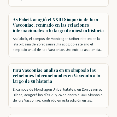
especulado mucho sobre la presencia vasca en época
precolombina en lo que después se conocería como el
Nuevo Mundo y, poco más tarde,…
As Fabrik acogió el XXIII Simposio de Iura
Vasconiae, centrado en las relaciones
internacionales a lo largo de nuestra historia
As Fabrik, el campus de Mondragon Unibertsitatea en la
isla bilbaína de Zorrozaurre, ha acogido este año el
simposio anual de Iura Vasconiae. Una nutrida asistencia
siguió las intervenciones de una veintena de expertos que
analizaron desde distintos puntos de vista las relaciones
internacionales a lo largo de la historia de Vasconia hasta
Iura Vasconiae analiza en un simposio las
llegar a…
relaciones internacionales en Vasconia a lo
largo de su historia
El campus de Mondragon Unibertsitatea, en Zorrozaurre,
Bilbao, acogerá los días 23 y 24 de enero el XXIII Simposio
de Iura Vasconiae, centrado en esta edición en las
relaciones internacionales a través de la historia en
Vasconia. Bajo la dirección de Mikel Mancisidor, la