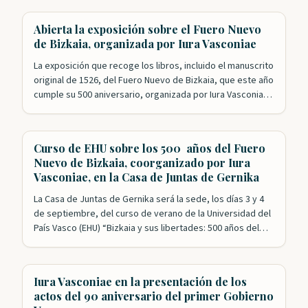
Nuestra Fundación ha tenido un papel esencial en los
actos de celebración que se han desarrollado este año. El
Abierta la exposición sobre el Fuero Nuevo
primero de ellos con el exitoso…
de Bizkaia, organizada por Iura Vasconiae
La exposición que recoge los libros, incluido el manuscrito
original de 1526, del Fuero Nuevo de Bizkaia, que este año
cumple su 500 aniversario, organizada por Iura Vasconiae,
en colaboración con la Diputación y las Juntas, ya está
abierta al público. Además de los ejemplares originales, el
espectador puede, también, hasta el 27 de agosto…
Curso de EHU sobre los 500 años del Fuero
Nuevo de Bizkaia, coorganizado por Iura
Vasconiae, en la Casa de Juntas de Gernika
La Casa de Juntas de Gernika será la sede, los días 3 y 4
de septiembre, del curso de verano de la Universidad del
País Vasco (EHU) “Bizkaia y sus libertades: 500 años del
Fuero reformado”. Esta formación académica cuenta con
el impulso de las Juntas Generales de Bizkaia y la
colaboración de Iura Vasconiae,…
Iura Vasconiae en la presentación de los
actos del 90 aniversario del primer Gobierno