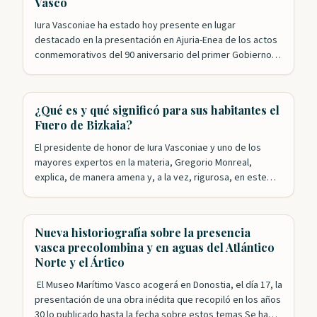
Vasco
Iura Vasconiae ha estado hoy presente en lugar
destacado en la presentación en Ajuria-Enea de los actos
conmemorativos del 90 aniversario del primer Gobierno
Vasco. Nuestros patronos Roldán Jimeno y Mikel Aizpuru
han sido, junto con Leyre Arrieta, los encargados de
recordar el papel desempeñado por el ejecutivo
¿Qué es y qué significó para sus habitantes el
presidido por José Antonio Agirre en la…
Fuero de Bizkaia?
El presidente de honor de Iura Vasconiae y uno de los
mayores expertos en la materia, Gregorio Monreal,
explica, de manera amena y, a la vez, rigurosa, en este
video de la Diputación Foral de Bizkaia, qué es el Fuero y
qué supuso esta singular forma de gobierno para las y los
vizcaínos a lo…
Nueva historiografía sobre la presencia
vasca precolombina y en aguas del Atlántico
Norte y el Ártico
El Museo Marítimo Vasco acogerá en Donostia, el día 17, la
presentación de una obra inédita que recopiló en los años
30 lo publicado hasta la fecha sobre estos temas Se ha