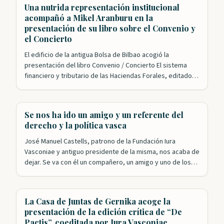
Fundación Iura Vasconiae ha logrado congregar a los
Una nutrida representación institucional
principales expertos en una…
acompañó a Mikel Aranburu en la
presentación de su libro sobre el Convenio y
el Concierto
El edificio de la antigua Bolsa de Bilbao acogió la
presentación del libro Convenio / Concierto El sistema
financiero y tributario de las Haciendas Forales, editado
conjuntamente por el IVAP y Iura Vasconiae. El acto,
organizado por la Fundación y el departamento de
Hacienda del Gobierno Vasco, y presentado por nuestro
Se nos ha ido un amigo y un referente del
presidente, Roldán Jimeno, contó con…
derecho y la política vasca
José Manuel Castells, patrono de la Fundación Iura
Vasconiae y antiguo presidente de la misma, nos acaba de
dejar. Se va con él un compañero, un amigo y uno de los
referentes fundamentales en la historia reciente de
Euskadi. José Manuel ha sido y seguirá siendo, porque su
recuerdo y su obra siguen vivos, un…
La Casa de Juntas de Gernika acoge la
presentación de la edición crítica de “De
Pactis”, coeditada por Iura Vasconiae