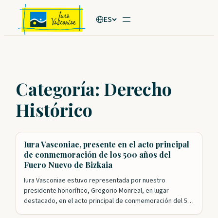
Saltar
ES
al
contenido
Categoría:
Derecho
Histórico
Iura Vasconiae, presente en el acto principal
de conmemoración de los 500 años del
Fuero Nuevo de Bizkaia
Iura Vasconiae estuvo representada por nuestro
presidente honorífico, Gregorio Monreal, en lugar
destacado, en el acto principal de conmemoración del 500
aniversario de la aprobación del Fuero Nuevo de Bizkaia.