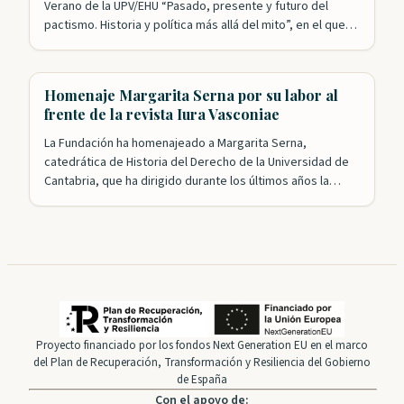
Verano de la UPV/EHU “Pasado, presente y futuro del
pactismo. Historia y política más allá del mito”, en el que
colaboran las Juntas Generales de Bizkaia. Esta formación
académica, integrada en los Cursos de Verano de la
Universidad Pública Vasca, ha estudiado la idea…
Homenaje Margarita Serna por su labor al
frente de la revista Iura Vasconiae
La Fundación ha homenajeado a Margarita Serna,
catedrática de Historia del Derecho de la Universidad de
Cantabria, que ha dirigido durante los últimos años la
revista Iura Vasconiae, consolidada ya como un referente
en el campo del Derecho histórico y autonómico de
Vasconia. Tanto el presidente, Roldán Jimeno, como el
presidente honorífico, Gregorio Monreal, agradecieron
la…
Proyecto financiado por los fondos Next Generation EU en el marco
del Plan de Recuperación, Transformación y Resiliencia del Gobierno
de España
Con el apoyo de: