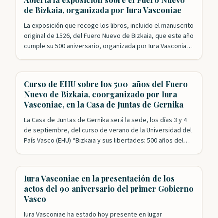
primero de ellos con el exitoso…
de Bizkaia, organizada por Iura Vasconiae
La exposición que recoge los libros, incluido el manuscrito
original de 1526, del Fuero Nuevo de Bizkaia, que este año
cumple su 500 aniversario, organizada por Iura Vasconiae,
en colaboración con la Diputación y las Juntas, ya está
abierta al público. Además de los ejemplares originales, el
espectador puede, también, hasta el 27 de agosto…
Curso de EHU sobre los 500 años del Fuero
Nuevo de Bizkaia, coorganizado por Iura
Vasconiae, en la Casa de Juntas de Gernika
La Casa de Juntas de Gernika será la sede, los días 3 y 4
de septiembre, del curso de verano de la Universidad del
País Vasco (EHU) “Bizkaia y sus libertades: 500 años del
Fuero reformado”. Esta formación académica cuenta con
el impulso de las Juntas Generales de Bizkaia y la
colaboración de Iura Vasconiae,…
Iura Vasconiae en la presentación de los
actos del 90 aniversario del primer Gobierno
Vasco
Iura Vasconiae ha estado hoy presente en lugar