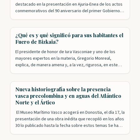
destacado en la presentación en Ajuria-Enea de los actos
conmemorativos del 90 aniversario del primer Gobierno
Vasco. Nuestros patronos Roldán Jimeno y Mikel Aizpuru
han sido, junto con Leyre Arrieta, los encargados de
recordar el papel desempeñado por el ejecutivo
¿Qué es y qué significó para sus habitantes el
presidido por José Antonio Agirre en la…
Fuero de Bizkaia?
El presidente de honor de Iura Vasconiae y uno de los
mayores expertos en la materia, Gregorio Monreal,
explica, de manera amena y, a la vez, rigurosa, en este
video de la Diputación Foral de Bizkaia, qué es el Fuero y
qué supuso esta singular forma de gobierno para las y los
vizcaínos a lo…
Nueva historiografía sobre la presencia
vasca precolombina y en aguas del Atlántico
Norte y el Ártico
El Museo Marítimo Vasco acogerá en Donostia, el día 17, la
presentación de una obra inédita que recopiló en los años
30 lo publicado hasta la fecha sobre estos temas Se ha
especulado mucho sobre la presencia vasca en época
precolombina en lo que después se conocería como el