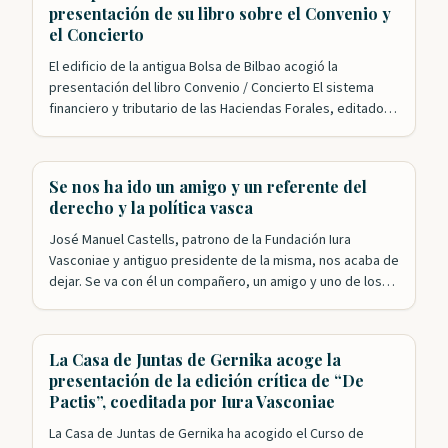
presentación de su libro sobre el Convenio y
el Concierto
El edificio de la antigua Bolsa de Bilbao acogió la
presentación del libro Convenio / Concierto El sistema
financiero y tributario de las Haciendas Forales, editado
conjuntamente por el IVAP y Iura Vasconiae. El acto,
organizado por la Fundación y el departamento de
Hacienda del Gobierno Vasco, y presentado por nuestro
Se nos ha ido un amigo y un referente del
presidente, Roldán Jimeno, contó con…
derecho y la política vasca
José Manuel Castells, patrono de la Fundación Iura
Vasconiae y antiguo presidente de la misma, nos acaba de
dejar. Se va con él un compañero, un amigo y uno de los
referentes fundamentales en la historia reciente de
Euskadi. José Manuel ha sido y seguirá siendo, porque su
recuerdo y su obra siguen vivos, un…
La Casa de Juntas de Gernika acoge la
presentación de la edición crítica de “De
Pactis”, coeditada por Iura Vasconiae
La Casa de Juntas de Gernika ha acogido el Curso de