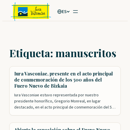
Saltar
ES
al
contenido
Etiqueta:
manuscritos
Iura Vasconiae, presente en el acto principal
de conmemoración de los 500 años del
Fuero Nuevo de Bizkaia
Iura Vasconiae estuvo representada por nuestro
presidente honorífico, Gregorio Monreal, en lugar
destacado, en el acto principal de conmemoración del 500
aniversario de la aprobación del Fuero Nuevo de Bizkaia.
Nuestra Fundación ha tenido un papel esencial en los
actos de celebración que se han desarrollado este año. El
Abierta la exposición sobre el Fuero Nuevo