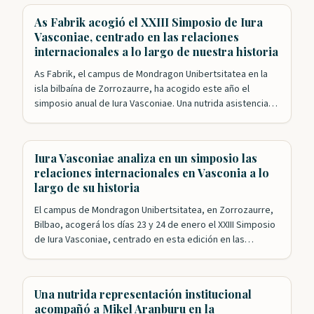
Nuevo Mundo y, poco más tarde,…
As Fabrik acogió el XXIII Simposio de Iura
Vasconiae, centrado en las relaciones
internacionales a lo largo de nuestra historia
As Fabrik, el campus de Mondragon Unibertsitatea en la
isla bilbaína de Zorrozaurre, ha acogido este año el
simposio anual de Iura Vasconiae. Una nutrida asistencia
siguió las intervenciones de una veintena de expertos que
analizaron desde distintos puntos de vista las relaciones
internacionales a lo largo de la historia de Vasconia hasta
Iura Vasconiae analiza en un simposio las
llegar a…
relaciones internacionales en Vasconia a lo
largo de su historia
El campus de Mondragon Unibertsitatea, en Zorrozaurre,
Bilbao, acogerá los días 23 y 24 de enero el XXIII Simposio
de Iura Vasconiae, centrado en esta edición en las
relaciones internacionales a través de la historia en
Vasconia. Bajo la dirección de Mikel Mancisidor, la
Fundación Iura Vasconiae ha logrado congregar a los
Una nutrida representación institucional
principales expertos en una…
acompañó a Mikel Aranburu en la