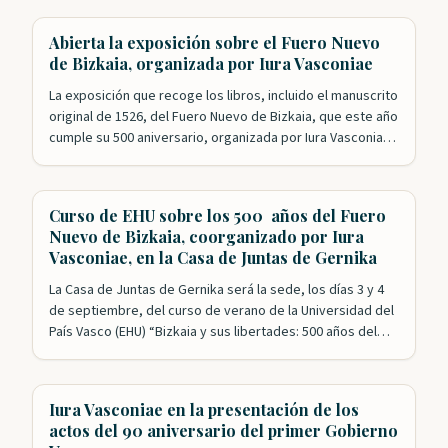
Nuestra Fundación ha tenido un papel esencial en los
actos de celebración que se han desarrollado este año. El
Abierta la exposición sobre el Fuero Nuevo
primero de ellos con el exitoso…
de Bizkaia, organizada por Iura Vasconiae
La exposición que recoge los libros, incluido el manuscrito
original de 1526, del Fuero Nuevo de Bizkaia, que este año
cumple su 500 aniversario, organizada por Iura Vasconiae,
en colaboración con la Diputación y las Juntas, ya está
abierta al público. Además de los ejemplares originales, el
espectador puede, también, hasta el 27 de agosto…
Curso de EHU sobre los 500 años del Fuero
Nuevo de Bizkaia, coorganizado por Iura
Vasconiae, en la Casa de Juntas de Gernika
La Casa de Juntas de Gernika será la sede, los días 3 y 4
de septiembre, del curso de verano de la Universidad del
País Vasco (EHU) “Bizkaia y sus libertades: 500 años del
Fuero reformado”. Esta formación académica cuenta con
el impulso de las Juntas Generales de Bizkaia y la
colaboración de Iura Vasconiae,…
Iura Vasconiae en la presentación de los
actos del 90 aniversario del primer Gobierno