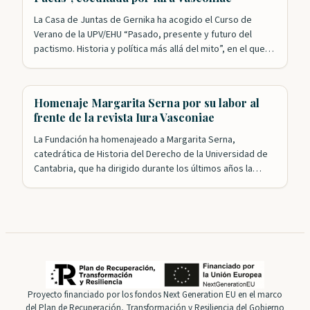
La Casa de Juntas de Gernika ha acogido el Curso de
Verano de la UPV/EHU “Pasado, presente y futuro del
pactismo. Historia y política más allá del mito”, en el que
colaboran las Juntas Generales de Bizkaia. Esta formación
académica, integrada en los Cursos de Verano de la
Universidad Pública Vasca, ha estudiado la idea…
Homenaje Margarita Serna por su labor al
frente de la revista Iura Vasconiae
La Fundación ha homenajeado a Margarita Serna,
catedrática de Historia del Derecho de la Universidad de
Cantabria, que ha dirigido durante los últimos años la
revista Iura Vasconiae, consolidada ya como un referente
en el campo del Derecho histórico y autonómico de
Vasconia. Tanto el presidente, Roldán Jimeno, como el
presidente honorífico, Gregorio Monreal, agradecieron
la…
Proyecto financiado por los fondos Next Generation EU en el marco
del Plan de Recuperación, Transformación y Resiliencia del Gobierno