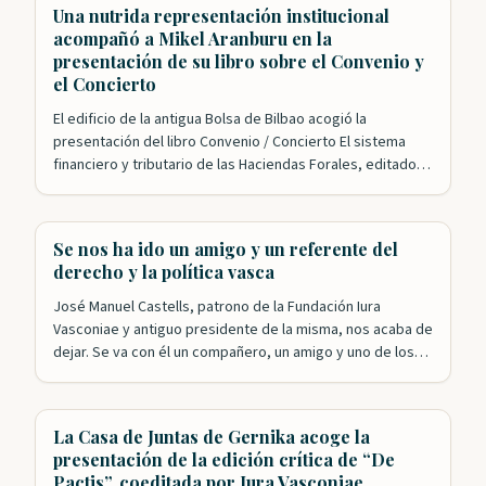
Fundación Iura Vasconiae ha logrado congregar a los
Una nutrida representación institucional
principales expertos en una…
acompañó a Mikel Aranburu en la
presentación de su libro sobre el Convenio y
el Concierto
El edificio de la antigua Bolsa de Bilbao acogió la
presentación del libro Convenio / Concierto El sistema
financiero y tributario de las Haciendas Forales, editado
conjuntamente por el IVAP y Iura Vasconiae. El acto,
organizado por la Fundación y el departamento de
Hacienda del Gobierno Vasco, y presentado por nuestro
Se nos ha ido un amigo y un referente del
presidente, Roldán Jimeno, contó con…
derecho y la política vasca
José Manuel Castells, patrono de la Fundación Iura
Vasconiae y antiguo presidente de la misma, nos acaba de
dejar. Se va con él un compañero, un amigo y uno de los
referentes fundamentales en la historia reciente de
Euskadi. José Manuel ha sido y seguirá siendo, porque su
recuerdo y su obra siguen vivos, un…
La Casa de Juntas de Gernika acoge la
presentación de la edición crítica de “De
Pactis”, coeditada por Iura Vasconiae