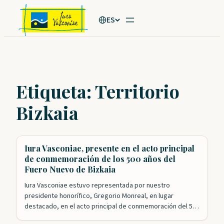
Saltar
ES
al
contenido
Etiqueta:
Territorio
Bizkaia
Iura Vasconiae, presente en el acto principal
de conmemoración de los 500 años del
Fuero Nuevo de Bizkaia
Iura Vasconiae estuvo representada por nuestro
presidente honorífico, Gregorio Monreal, en lugar
destacado, en el acto principal de conmemoración del 500
aniversario de la aprobación del Fuero Nuevo de Bizkaia.