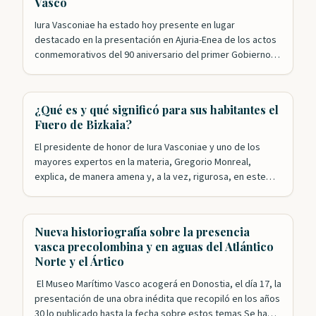
Vasco
Iura Vasconiae ha estado hoy presente en lugar
destacado en la presentación en Ajuria-Enea de los actos
conmemorativos del 90 aniversario del primer Gobierno
Vasco. Nuestros patronos Roldán Jimeno y Mikel Aizpuru
han sido, junto con Leyre Arrieta, los encargados de
recordar el papel desempeñado por el ejecutivo
¿Qué es y qué significó para sus habitantes el
presidido por José Antonio Agirre en la…
Fuero de Bizkaia?
El presidente de honor de Iura Vasconiae y uno de los
mayores expertos en la materia, Gregorio Monreal,
explica, de manera amena y, a la vez, rigurosa, en este
video de la Diputación Foral de Bizkaia, qué es el Fuero y
qué supuso esta singular forma de gobierno para las y los
vizcaínos a lo…
Nueva historiografía sobre la presencia
vasca precolombina y en aguas del Atlántico
Norte y el Ártico
El Museo Marítimo Vasco acogerá en Donostia, el día 17, la
presentación de una obra inédita que recopiló en los años
30 lo publicado hasta la fecha sobre estos temas Se ha