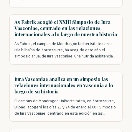
especulado mucho sobre la presencia vasca en época
precolombina en lo que después se conocería como el
Nuevo Mundo y, poco más tarde,…
As Fabrik acogió el XXIII Simposio de Iura
Vasconiae, centrado en las relaciones
internacionales a lo largo de nuestra historia
As Fabrik, el campus de Mondragon Unibertsitatea en la
isla bilbaína de Zorrozaurre, ha acogido este año el
simposio anual de Iura Vasconiae. Una nutrida asistencia
siguió las intervenciones de una veintena de expertos que
analizaron desde distintos puntos de vista las relaciones
internacionales a lo largo de la historia de Vasconia hasta
Iura Vasconiae analiza en un simposio las
llegar a…
relaciones internacionales en Vasconia a lo
largo de su historia
El campus de Mondragon Unibertsitatea, en Zorrozaurre,
Bilbao, acogerá los días 23 y 24 de enero el XXIII Simposio
de Iura Vasconiae, centrado en esta edición en las
relaciones internacionales a través de la historia en
Vasconia. Bajo la dirección de Mikel Mancisidor, la