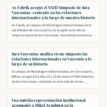
Nuevo Mundo y, poco más tarde,…
As Fabrik acogió el XXIII Simposio de Iura
Vasconiae, centrado en las relaciones
internacionales a lo largo de nuestra historia
As Fabrik, el campus de Mondragon Unibertsitatea en la
isla bilbaína de Zorrozaurre, ha acogido este año el
simposio anual de Iura Vasconiae. Una nutrida asistencia
siguió las intervenciones de una veintena de expertos que
analizaron desde distintos puntos de vista las relaciones
internacionales a lo largo de la historia de Vasconia hasta
Iura Vasconiae analiza en un simposio las
llegar a…
relaciones internacionales en Vasconia a lo
largo de su historia
El campus de Mondragon Unibertsitatea, en Zorrozaurre,
Bilbao, acogerá los días 23 y 24 de enero el XXIII Simposio
de Iura Vasconiae, centrado en esta edición en las
relaciones internacionales a través de la historia en
Vasconia. Bajo la dirección de Mikel Mancisidor, la
Fundación Iura Vasconiae ha logrado congregar a los
Una nutrida representación institucional
principales expertos en una…
acompañó a Mikel Aranburu en la