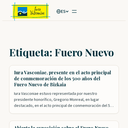
Saltar
ES
al
contenido
Etiqueta:
Fuero Nuevo
Iura Vasconiae, presente en el acto principal
de conmemoración de los 500 años del
Fuero Nuevo de Bizkaia
Iura Vasconiae estuvo representada por nuestro
presidente honorífico, Gregorio Monreal, en lugar
destacado, en el acto principal de conmemoración del 500
aniversario de la aprobación del Fuero Nuevo de Bizkaia.
Nuestra Fundación ha tenido un papel esencial en los
actos de celebración que se han desarrollado este año. El
Abierta la exposición sobre el Fuero Nuevo