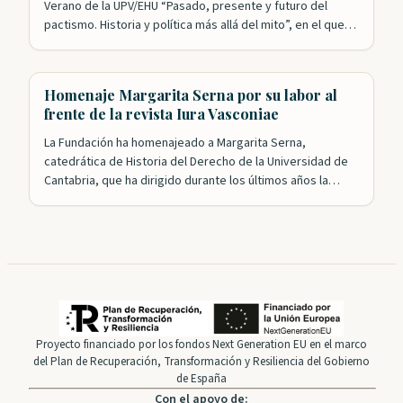
Verano de la UPV/EHU “Pasado, presente y futuro del
pactismo. Historia y política más allá del mito”, en el que
colaboran las Juntas Generales de Bizkaia. Esta formación
académica, integrada en los Cursos de Verano de la
Universidad Pública Vasca, ha estudiado la idea…
Homenaje Margarita Serna por su labor al
frente de la revista Iura Vasconiae
La Fundación ha homenajeado a Margarita Serna,
catedrática de Historia del Derecho de la Universidad de
Cantabria, que ha dirigido durante los últimos años la
revista Iura Vasconiae, consolidada ya como un referente
en el campo del Derecho histórico y autonómico de
Vasconia. Tanto el presidente, Roldán Jimeno, como el
presidente honorífico, Gregorio Monreal, agradecieron
la…
Proyecto financiado por los fondos Next Generation EU en el marco
del Plan de Recuperación, Transformación y Resiliencia del Gobierno
de España
Con el apoyo de: