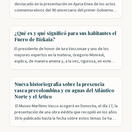
destacado en la presentación en Ajuria-Enea de los actos
conmemorativos del 90 aniversario del primer Gobierno
Vasco. Nuestros patronos Roldán Jimeno y Mikel Aizpuru
han sido, junto con Leyre Arrieta, los encargados de
recordar el papel desempeñado por el ejecutivo
¿Qué es y qué significó para sus habitantes el
presidido por José Antonio Agirre en la…
Fuero de Bizkaia?
El presidente de honor de Iura Vasconiae y uno de los
mayores expertos en la materia, Gregorio Monreal,
explica, de manera amena y, a la vez, rigurosa, en este
video de la Diputación Foral de Bizkaia, qué es el Fuero y
qué supuso esta singular forma de gobierno para las y los
vizcaínos a lo…
Nueva historiografía sobre la presencia
vasca precolombina y en aguas del Atlántico
Norte y el Ártico
El Museo Marítimo Vasco acogerá en Donostia, el día 17, la
presentación de una obra inédita que recopiló en los años
30 lo publicado hasta la fecha sobre estos temas Se ha
especulado mucho sobre la presencia vasca en época
precolombina en lo que después se conocería como el