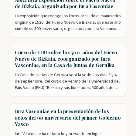
primero de ellos con el exitoso…
de Bizkaia, organizada por Iura Vasconiae
La exposición que recoge los libros, incluido el manuscrito
original de 1526, del Fuero Nuevo de Bizkaia, que este año
cumple su 500 aniversario, organizada por Iura Vasconiae,
en colaboración con la Diputación y las Juntas, ya está
abierta al público. Además de los ejemplares originales, el
espectador puede, también, hasta el 27 de agosto…
Curso de EHU sobre los 500 años del Fuero
Nuevo de Bizkaia, coorganizado por Iura
Vasconiae, en la Casa de Juntas de Gernika
La Casa de Juntas de Gernika será la sede, los días 3 y 4
de septiembre, del curso de verano de la Universidad del
País Vasco (EHU) “Bizkaia y sus libertades: 500 años del
Fuero reformado”. Esta formación académica cuenta con
el impulso de las Juntas Generales de Bizkaia y la
colaboración de Iura Vasconiae,…
Iura Vasconiae en la presentación de los
actos del 90 aniversario del primer Gobierno
Vasco
Iura Vasconiae ha estado hoy presente en lugar