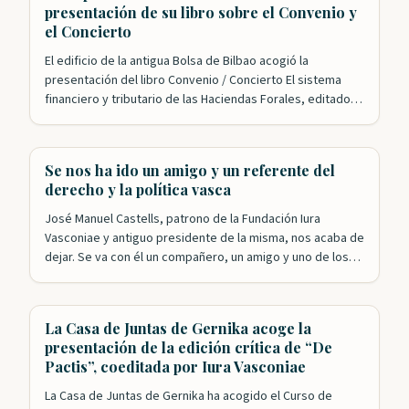
presentación de su libro sobre el Convenio y
el Concierto
El edificio de la antigua Bolsa de Bilbao acogió la
presentación del libro Convenio / Concierto El sistema
financiero y tributario de las Haciendas Forales, editado
conjuntamente por el IVAP y Iura Vasconiae. El acto,
organizado por la Fundación y el departamento de
Hacienda del Gobierno Vasco, y presentado por nuestro
Se nos ha ido un amigo y un referente del
presidente, Roldán Jimeno, contó con…
derecho y la política vasca
José Manuel Castells, patrono de la Fundación Iura
Vasconiae y antiguo presidente de la misma, nos acaba de
dejar. Se va con él un compañero, un amigo y uno de los
referentes fundamentales en la historia reciente de
Euskadi. José Manuel ha sido y seguirá siendo, porque su
recuerdo y su obra siguen vivos, un…
La Casa de Juntas de Gernika acoge la
presentación de la edición crítica de “De
Pactis”, coeditada por Iura Vasconiae
La Casa de Juntas de Gernika ha acogido el Curso de