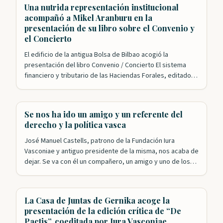
Fundación Iura Vasconiae ha logrado congregar a los
Una nutrida representación institucional
principales expertos en una…
acompañó a Mikel Aranburu en la
presentación de su libro sobre el Convenio y
el Concierto
El edificio de la antigua Bolsa de Bilbao acogió la
presentación del libro Convenio / Concierto El sistema
financiero y tributario de las Haciendas Forales, editado
conjuntamente por el IVAP y Iura Vasconiae. El acto,
organizado por la Fundación y el departamento de
Hacienda del Gobierno Vasco, y presentado por nuestro
Se nos ha ido un amigo y un referente del
presidente, Roldán Jimeno, contó con…
derecho y la política vasca
José Manuel Castells, patrono de la Fundación Iura
Vasconiae y antiguo presidente de la misma, nos acaba de
dejar. Se va con él un compañero, un amigo y uno de los
referentes fundamentales en la historia reciente de
Euskadi. José Manuel ha sido y seguirá siendo, porque su
recuerdo y su obra siguen vivos, un…
La Casa de Juntas de Gernika acoge la
presentación de la edición crítica de “De
Pactis”, coeditada por Iura Vasconiae