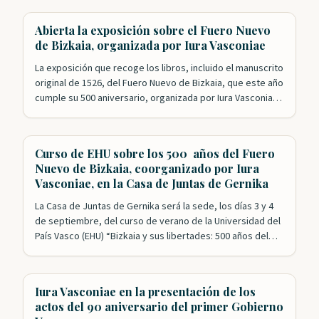
Nuestra Fundación ha tenido un papel esencial en los
actos de celebración que se han desarrollado este año. El
Abierta la exposición sobre el Fuero Nuevo
primero de ellos con el exitoso…
de Bizkaia, organizada por Iura Vasconiae
La exposición que recoge los libros, incluido el manuscrito
original de 1526, del Fuero Nuevo de Bizkaia, que este año
cumple su 500 aniversario, organizada por Iura Vasconiae,
en colaboración con la Diputación y las Juntas, ya está
abierta al público. Además de los ejemplares originales, el
espectador puede, también, hasta el 27 de agosto…
Curso de EHU sobre los 500 años del Fuero
Nuevo de Bizkaia, coorganizado por Iura
Vasconiae, en la Casa de Juntas de Gernika
La Casa de Juntas de Gernika será la sede, los días 3 y 4
de septiembre, del curso de verano de la Universidad del
País Vasco (EHU) “Bizkaia y sus libertades: 500 años del
Fuero reformado”. Esta formación académica cuenta con
el impulso de las Juntas Generales de Bizkaia y la
colaboración de Iura Vasconiae,…
Iura Vasconiae en la presentación de los
actos del 90 aniversario del primer Gobierno