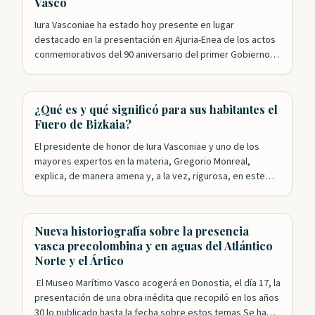
Vasco
Iura Vasconiae ha estado hoy presente en lugar
destacado en la presentación en Ajuria-Enea de los actos
conmemorativos del 90 aniversario del primer Gobierno
Vasco. Nuestros patronos Roldán Jimeno y Mikel Aizpuru
han sido, junto con Leyre Arrieta, los encargados de
recordar el papel desempeñado por el ejecutivo
¿Qué es y qué significó para sus habitantes el
presidido por José Antonio Agirre en la…
Fuero de Bizkaia?
El presidente de honor de Iura Vasconiae y uno de los
mayores expertos en la materia, Gregorio Monreal,
explica, de manera amena y, a la vez, rigurosa, en este
video de la Diputación Foral de Bizkaia, qué es el Fuero y
qué supuso esta singular forma de gobierno para las y los
vizcaínos a lo…
Nueva historiografía sobre la presencia
vasca precolombina y en aguas del Atlántico
Norte y el Ártico
El Museo Marítimo Vasco acogerá en Donostia, el día 17, la
presentación de una obra inédita que recopiló en los años
30 lo publicado hasta la fecha sobre estos temas Se ha