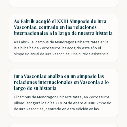
especulado mucho sobre la presencia vasca en época
precolombina en lo que después se conocería como el
Nuevo Mundo y, poco más tarde,…
As Fabrik acogió el XXIII Simposio de Iura
Vasconiae, centrado en las relaciones
internacionales a lo largo de nuestra historia
As Fabrik, el campus de Mondragon Unibertsitatea en la
isla bilbaína de Zorrozaurre, ha acogido este año el
simposio anual de Iura Vasconiae. Una nutrida asistencia
siguió las intervenciones de una veintena de expertos que
analizaron desde distintos puntos de vista las relaciones
internacionales a lo largo de la historia de Vasconia hasta
Iura Vasconiae analiza en un simposio las
llegar a…
relaciones internacionales en Vasconia a lo
largo de su historia
El campus de Mondragon Unibertsitatea, en Zorrozaurre,
Bilbao, acogerá los días 23 y 24 de enero el XXIII Simposio
de Iura Vasconiae, centrado en esta edición en las
relaciones internacionales a través de la historia en
Vasconia. Bajo la dirección de Mikel Mancisidor, la