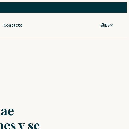
Contacto
ES
iae
es y se