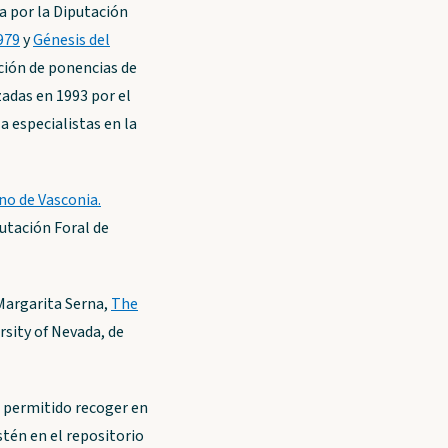
da por la Diputación
979
y
Génesis del
ación de ponencias de
zadas en 1993 por el
a especialistas en la
o de Vasconia.
utación Foral de
 Margarita Serna,
The
rsity of Nevada, de
 permitido recoger en
stén en el repositorio