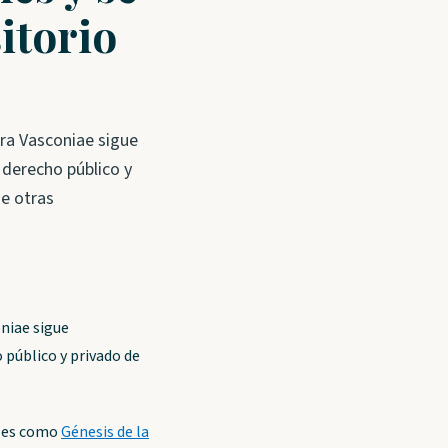
itorio
ura Vasconiae sigue
 derecho público y
de otras
oniae sigue
 público y privado de
les como
Génesis de la