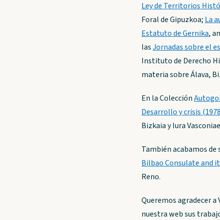
Ley de Territorios His
Foral de Gipuzkoa;
La a
Estatuto de Gernika
, a
las
Jornadas sobre el es
Instituto de Derecho His
materia sobre Álava, Bi
En la Colección
Autogob
Desarrollo y crisis (197
Bizkaia y Iura Vasconiae
También acabamos de sub
Bilbao Consulate and i
Reno.
Queremos agradecer a V
nuestra web sus trabajo