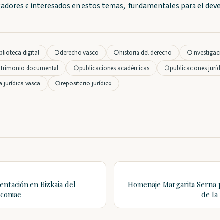
tigadores e interesados en estos temas, fundamentales para el deve
blioteca digital
○
derecho vasco
○
historia del derecho
○
investigac
atrimonio documental
○
publicaciones académicas
○
publicaciones juríd
ra jurídica vasca
○
repositorio jurídico
entación en Bizkaia del
Homenaje Margarita Serna p
sconiae
de la