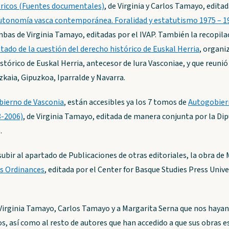
tóricos (Fuentes documentales)
, de Virginia y Carlos Tamayo, edita
utonomía vasca contemporánea. Foralidad y estatutismo 1975 – 1
mbas de Virginia Tamayo, editadas por el IVAP. También la recopil
tado de la cuestión del derecho histórico de Euskal Herria
, organi
tórico de Euskal Herria, antecesor de Iura Vasconiae, y que reunió 
zkaia, Gipuzkoa, Iparralde y Navarra.
ierno de Vasconia
, están accesibles ya los 7 tomos de
Autogobiern
8-2006)
, de Virginia Tamayo, editada de manera conjunta por la Dip
.
ir al apartado de Publicaciones de otras editoriales, la obra de
ts Ordinances
, editada por el Center for Basque Studies Press Unive
irginia Tamayo, Carlos Tamayo y a Margarita Serna que nos hayan
s, así como al resto de autores que han accedido a que sus obras e