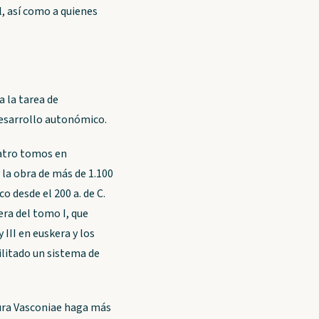
l, así como a quienes
ta la tarea de
 desarrollo autonómico.
atro tomos en
 la obra de más de 1.100
o desde el 200 a. de C.
ra del tomo I, que
III en euskera y los
bilitado un sistema de
Iura Vasconiae haga más