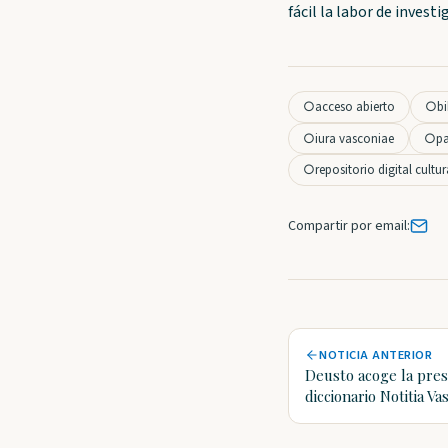
fácil la labor de inves
○
acceso abierto
○
bi
○
iura vasconiae
○
p
○
repositorio digital cultu
Compartir por email:
NOTICIA ANTERIOR
Deusto acoge la pres
diccionario Notitia Va