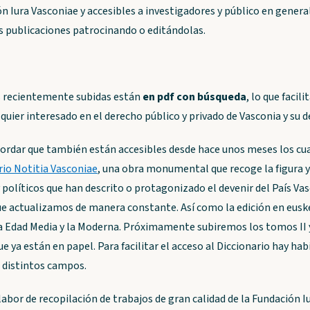
ón Iura Vasconiae y accesibles a investigadores y público en genera
s publicaciones patrocinando o editándolas.
s recientemente subidas están
en pdf con búsqueda
, lo que facili
lquier interesado en el derecho público y privado de Vasconia y su
rdar que también están accesibles desde hace unos meses los cu
rio Notitia Vasconiae
, una obra monumental que recoge la figura y
y políticos que han descrito o protagonizado el devenir del País Vasc
ue actualizamos de manera constante. Así como la edición en euske
a Edad Media y la Moderna. Próximamente subiremos los tomos II y 
que ya están en papel. Para facilitar el acceso al Diccionario hay ha
 distintos campos.
abor de recopilación de trabajos de gran calidad de la Fundación 