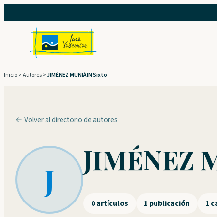
Saltar
al
contenido
Inicio
>
Autores
>
JIMÉNEZ MUNIÁIN Sixto
← Volver al directorio de autores
JIMÉNEZ M
J
0 artículos
1 publicación
1 c