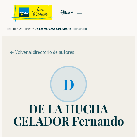
Saltar
ES
al
contenido
Inicio
>
Autores
>
DE LA HUCHA CELADOR Fernando
← Volver al directorio de autores
D
DE LA HUCHA
CELADOR Fernando