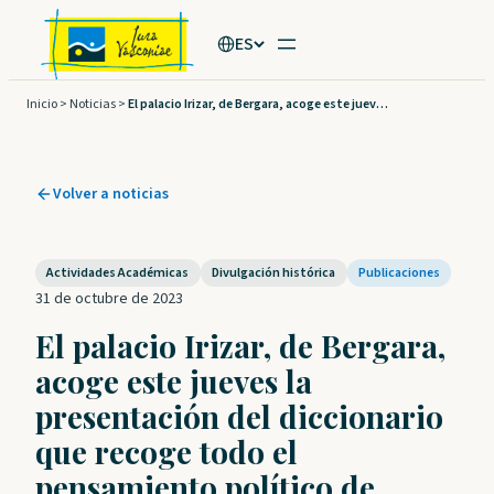
Saltar
ES
al
contenido
Inicio
>
Noticias
>
El palacio Irizar, de Bergara, acoge este jueves la presentación del diccionario que recoge todo el pensamiento político de Euskal Herria a lo largo de más de 2.000 años
Volver a noticias
Actividades Académicas
Divulgación histórica
Publicaciones
31 de octubre de 2023
El palacio Irizar, de Bergara,
acoge este jueves la
presentación del diccionario
que recoge todo el
pensamiento político de