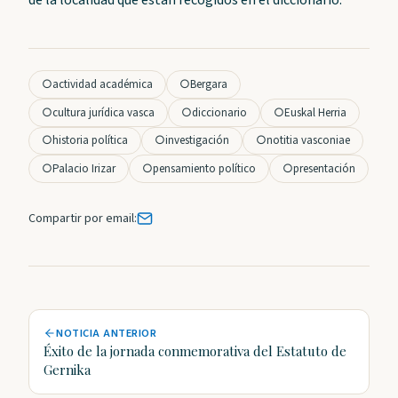
de la localidad que están recogidos en el diccionario.
○
actividad académica
○
Bergara
○
cultura jurídica vasca
○
diccionario
○
Euskal Herria
○
historia política
○
investigación
○
notitia vasconiae
○
Palacio Irizar
○
pensamiento político
○
presentación
Compartir por email:
NOTICIA ANTERIOR
Éxito de la jornada conmemorativa del Estatuto de
Gernika