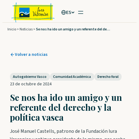
Saltar
ES
al
contenido
Inicio
>
Noticias
>
Se nos ha ido un amigo y un referente del derecho y la política vasca
Volver a noticias
Autogobierno Vasco
Comunidad Académica
Derecho foral
23 de octubre de 2024
Se nos ha ido un amigo y un
referente del derecho y la
política vasca
José Manuel Castells, patrono de la Fundación Iura