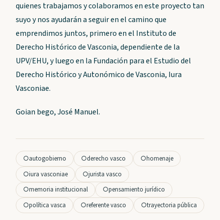
quienes trabajamos y colaboramos en este proyecto tan
suyo y nos ayudarán a seguir en el camino que
emprendimos juntos, primero en el Instituto de
Derecho Histórico de Vasconia, dependiente de la
UPV/EHU, y luego en la Fundación para el Estudio del
Derecho Histórico y Autonómico de Vasconia, Iura
Vasconiae.
Goian bego, José Manuel.
○
autogobierno
○
derecho vasco
○
homenaje
○
iura vasconiae
○
jurista vasco
○
memoria institucional
○
pensamiento jurídico
○
política vasca
○
referente vasco
○
trayectoria pública