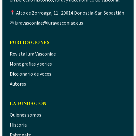
en Derecho histórico, foral y autonómico de Vasconia.
Alto de Zorroaga, 11 · 20014 Donostia-San Sebastián
✉
iuravasconiae@iuravasconiae.eus
PUBLICACIONES
Revista Iura Vasconiae
Monografías y series
Diccionario de voces
Autores
LA FUNDACIÓN
Quiénes somos
Historia
Patronato