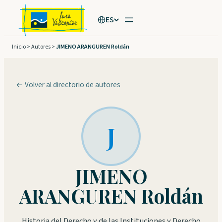
Saltar
ES
al
contenido
Inicio
>
Autores
>
JIMENO ARANGUREN Roldán
← Volver al directorio de autores
J
JIMENO
ARANGUREN Roldán
Historia del Derecho y de las Instituciones y Derecho