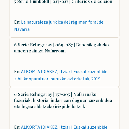
5 Serie Humboldt | 027-027 | Criterios de edición
En:
La naturaleza jurídica del régimen foral de
Navarra
6 Serie Echegaray | 069-087 | Babesik gabeko
umeen zaintza Nafarroan
En:
ALKORTA IDIAKEZ, Itziar I Euskal zuzenbide
zibil konparatuari buruzko azterketak, 2019
6 Serie Echegaray | 157-205 | Nafarroako
fazeriak: historia, indarrean dagoen zuzenbidea
eta legea aldatzeko irizpide batzuk
En:
ALKORTA IDIAKEZ, Itziar I Euskal zuzenbide