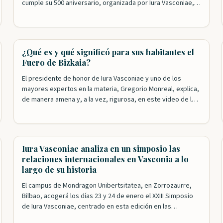
cumple su 500 aniversario, organizada por Iura Vasconiae,
en colaboración con la Diputación y las Juntas, ya está
abierta al público. Además de los ejemplares originales, el
espectador puede, también, hasta el 27 de agosto…
¿Qué es y qué significó para sus habitantes el
Fuero de Bizkaia?
El presidente de honor de Iura Vasconiae y uno de los
mayores expertos en la materia, Gregorio Monreal, explica,
de manera amena y, a la vez, rigurosa, en este video de la
Diputación Foral de Bizkaia, qué es el Fuero y qué supuso
esta singular forma de gobierno para las y los vizcaínos a
lo…
Iura Vasconiae analiza en un simposio las
relaciones internacionales en Vasconia a lo
largo de su historia
El campus de Mondragon Unibertsitatea, en Zorrozaurre,
Bilbao, acogerá los días 23 y 24 de enero el XXIII Simposio
de Iura Vasconiae, centrado en esta edición en las
relaciones internacionales a través de la historia en