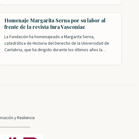
conjuntamente por el IVAP y Iura Vasconiae. El acto,
organizado por la Fundación y el departamento de Hacienda
del Gobierno Vasco, y presentado por nuestro presidente,
Homenaje Margarita Serna por su labor al
Roldán Jimeno, contó con…
frente de la revista Iura Vasconiae
La Fundación ha homenajeado a Margarita Serna,
catedrática de Historia del Derecho de la Universidad de
Cantabria, que ha dirigido durante los últimos años la
revista Iura Vasconiae, consolidada ya como un referente
en el campo del Derecho histórico y autonómico de
Vasconia. Tanto el presidente, Roldán Jimeno, como el
presidente honorífico, Gregorio Monreal, agradecieron la…
mación y Resiliencia