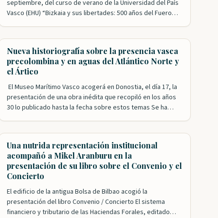
septiembre, del curso de verano de la Universidad del País
Vasco (EHU) “Bizkaia y sus libertades: 500 años del Fuero
reformado”. Esta formación académica cuenta con el
impulso de las Juntas Generales de Bizkaia y la
colaboración de Iura Vasconiae,…
Nueva historiografía sobre la presencia vasca
precolombina y en aguas del Atlántico Norte y
el Ártico
El Museo Marítimo Vasco acogerá en Donostia, el día 17, la
presentación de una obra inédita que recopiló en los años
30 lo publicado hasta la fecha sobre estos temas Se ha
especulado mucho sobre la presencia vasca en época
precolombina en lo que después se conocería como el
Nuevo Mundo y, poco más tarde,…
Una nutrida representación institucional
acompañó a Mikel Aranburu en la
presentación de su libro sobre el Convenio y el
Concierto
El edificio de la antigua Bolsa de Bilbao acogió la
presentación del libro Convenio / Concierto El sistema
financiero y tributario de las Haciendas Forales, editado