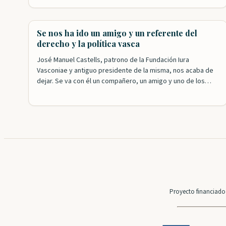
desde distintos puntos de vista las relaciones
internacionales a lo largo de la historia de Vasconia hasta
llegar a…
Se nos ha ido un amigo y un referente del
derecho y la política vasca
José Manuel Castells, patrono de la Fundación Iura
Vasconiae y antiguo presidente de la misma, nos acaba de
dejar. Se va con él un compañero, un amigo y uno de los
referentes fundamentales en la historia reciente de
Euskadi. José Manuel ha sido y seguirá siendo, porque su
recuerdo y su obra siguen vivos, un…
Proyecto financiado 