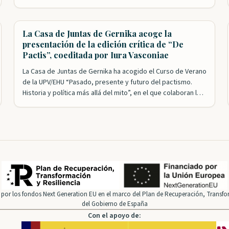
Vasconia. Bajo la dirección de Mikel Mancisidor, la Fundación
Iura Vasconiae ha logrado congregar a los principales
expertos en una…
La Casa de Juntas de Gernika acoge la
presentación de la edición crítica de “De
Pactis”, coeditada por Iura Vasconiae
La Casa de Juntas de Gernika ha acogido el Curso de Verano
de la UPV/EHU “Pasado, presente y futuro del pactismo.
Historia y política más allá del mito”, en el que colaboran las
Juntas Generales de Bizkaia. Esta formación académica,
integrada en los Cursos de Verano de la Universidad Pública
Vasca, ha estudiado la idea…
por los fondos Next Generation EU en el marco del Plan de Recuperación, Transfor
del Gobierno de España
Con el apoyo de: