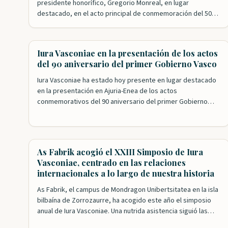
presidente honorífico, Gregorio Monreal, en lugar
destacado, en el acto principal de conmemoración del 500
aniversario de la aprobación del Fuero Nuevo de Bizkaia.
Nuestra Fundación ha tenido un papel esencial en los actos
de celebración que se han desarrollado este año. El
Iura Vasconiae en la presentación de los actos
primero de ellos con el exitoso…
del 90 aniversario del primer Gobierno Vasco
Iura Vasconiae ha estado hoy presente en lugar destacado
en la presentación en Ajuria-Enea de los actos
conmemorativos del 90 aniversario del primer Gobierno
Vasco. Nuestros patronos Roldán Jimeno y Mikel Aizpuru
han sido, junto con Leyre Arrieta, los encargados de
recordar el papel desempeñado por el ejecutivo presidido
por José Antonio Agirre en la…
As Fabrik acogió el XXIII Simposio de Iura
Vasconiae, centrado en las relaciones
internacionales a lo largo de nuestra historia
As Fabrik, el campus de Mondragon Unibertsitatea en la isla
bilbaína de Zorrozaurre, ha acogido este año el simposio
anual de Iura Vasconiae. Una nutrida asistencia siguió las
intervenciones de una veintena de expertos que analizaron