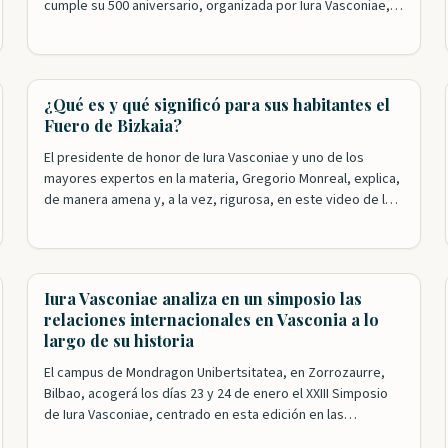
cumple su 500 aniversario, organizada por Iura Vasconiae,
en colaboración con la Diputación y las Juntas, ya está
abierta al público. Además de los ejemplares originales, el
espectador puede, también, hasta el 27 de agosto…
¿Qué es y qué significó para sus habitantes el
Fuero de Bizkaia?
El presidente de honor de Iura Vasconiae y uno de los
mayores expertos en la materia, Gregorio Monreal, explica,
de manera amena y, a la vez, rigurosa, en este video de la
Diputación Foral de Bizkaia, qué es el Fuero y qué supuso
esta singular forma de gobierno para las y los vizcaínos a
lo…
Iura Vasconiae analiza en un simposio las
relaciones internacionales en Vasconia a lo
largo de su historia
El campus de Mondragon Unibertsitatea, en Zorrozaurre,
Bilbao, acogerá los días 23 y 24 de enero el XXIII Simposio
de Iura Vasconiae, centrado en esta edición en las
relaciones internacionales a través de la historia en