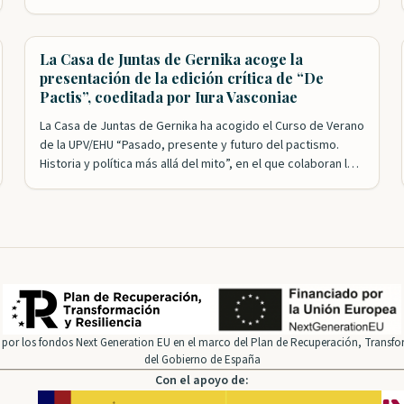
Vasconia. Bajo la dirección de Mikel Mancisidor, la Fundación
Iura Vasconiae ha logrado congregar a los principales
expertos en una…
La Casa de Juntas de Gernika acoge la
presentación de la edición crítica de “De
Pactis”, coeditada por Iura Vasconiae
La Casa de Juntas de Gernika ha acogido el Curso de Verano
de la UPV/EHU “Pasado, presente y futuro del pactismo.
Historia y política más allá del mito”, en el que colaboran las
Juntas Generales de Bizkaia. Esta formación académica,
integrada en los Cursos de Verano de la Universidad Pública
Vasca, ha estudiado la idea…
por los fondos Next Generation EU en el marco del Plan de Recuperación, Transfor
del Gobierno de España
Con el apoyo de: