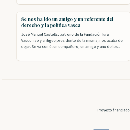
desde distintos puntos de vista las relaciones
internacionales a lo largo de la historia de Vasconia hasta
llegar a…
Se nos ha ido un amigo y un referente del
derecho y la política vasca
José Manuel Castells, patrono de la Fundación Iura
Vasconiae y antiguo presidente de la misma, nos acaba de
dejar. Se va con él un compañero, un amigo y uno de los
referentes fundamentales en la historia reciente de
Euskadi. José Manuel ha sido y seguirá siendo, porque su
recuerdo y su obra siguen vivos, un…
Proyecto financiado 