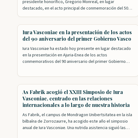
presidente honorífico, Gregorio Monreal, en lugar
destacado, en el acto principal de conmemoración del 500
aniversario de la aprobación del Fuero Nuevo de Bizkaia.
Nuestra Fundación ha tenido un papel esencial en los actos
de celebración que se han desarrollado este año. El
Iura Vasconiae en la presentación de los actos
primero de ellos con el exitoso…
del 90 aniversario del primer Gobierno Vasco
Iura Vasconiae ha estado hoy presente en lugar destacado
en la presentación en Ajuria-Enea de los actos
conmemorativos del 90 aniversario del primer Gobierno
Vasco. Nuestros patronos Roldán Jimeno y Mikel Aizpuru
han sido, junto con Leyre Arrieta, los encargados de
recordar el papel desempeñado por el ejecutivo presidido
por José Antonio Agirre en la…
As Fabrik acogió el XXIII Simposio de Iura
Vasconiae, centrado en las relaciones
internacionales a lo largo de nuestra historia
As Fabrik, el campus de Mondragon Unibertsitatea en la isla
bilbaína de Zorrozaurre, ha acogido este año el simposio
anual de Iura Vasconiae. Una nutrida asistencia siguió las
intervenciones de una veintena de expertos que analizaron