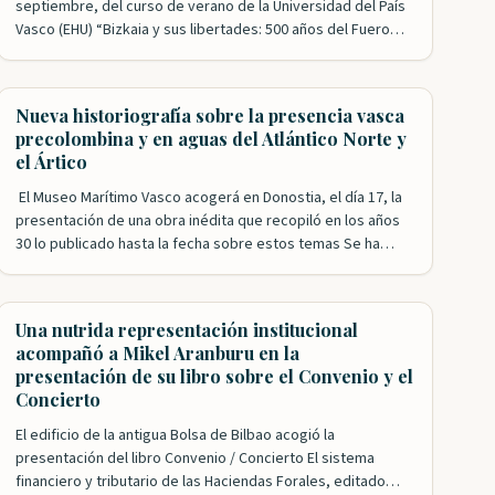
septiembre, del curso de verano de la Universidad del País
Vasco (EHU) “Bizkaia y sus libertades: 500 años del Fuero
reformado”. Esta formación académica cuenta con el
impulso de las Juntas Generales de Bizkaia y la
colaboración de Iura Vasconiae,…
Nueva historiografía sobre la presencia vasca
precolombina y en aguas del Atlántico Norte y
el Ártico
El Museo Marítimo Vasco acogerá en Donostia, el día 17, la
presentación de una obra inédita que recopiló en los años
30 lo publicado hasta la fecha sobre estos temas Se ha
especulado mucho sobre la presencia vasca en época
precolombina en lo que después se conocería como el
Nuevo Mundo y, poco más tarde,…
Una nutrida representación institucional
acompañó a Mikel Aranburu en la
presentación de su libro sobre el Convenio y el
Concierto
El edificio de la antigua Bolsa de Bilbao acogió la
presentación del libro Convenio / Concierto El sistema
financiero y tributario de las Haciendas Forales, editado