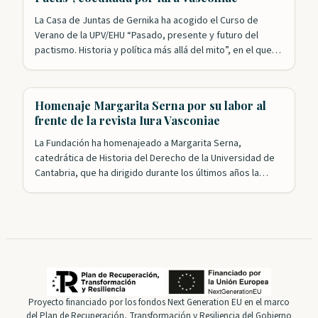
La Casa de Juntas de Gernika ha acogido el Curso de
Verano de la UPV/EHU “Pasado, presente y futuro del
pactismo. Historia y política más allá del mito”, en el que
colaboran las Juntas Generales de Bizkaia. Esta formación
académica, integrada en los Cursos de Verano de la
Universidad Pública Vasca, ha estudiado la idea…
Homenaje Margarita Serna por su labor al
frente de la revista Iura Vasconiae
La Fundación ha homenajeado a Margarita Serna,
catedrática de Historia del Derecho de la Universidad de
Cantabria, que ha dirigido durante los últimos años la
revista Iura Vasconiae, consolidada ya como un referente
en el campo del Derecho histórico y autonómico de
Vasconia. Tanto el presidente, Roldán Jimeno, como el
presidente honorífico, Gregorio Monreal, agradecieron
la…
Proyecto financiado por los fondos Next Generation EU en el marco
del Plan de Recuperación, Transformación y Resiliencia del Gobierno