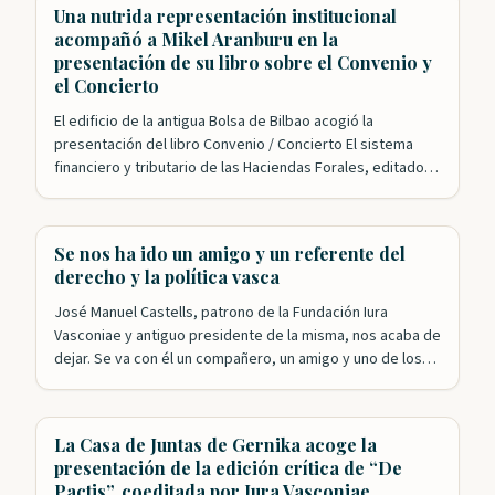
Fundación Iura Vasconiae ha logrado congregar a los
Una nutrida representación institucional
principales expertos en una…
acompañó a Mikel Aranburu en la
presentación de su libro sobre el Convenio y
el Concierto
El edificio de la antigua Bolsa de Bilbao acogió la
presentación del libro Convenio / Concierto El sistema
financiero y tributario de las Haciendas Forales, editado
conjuntamente por el IVAP y Iura Vasconiae. El acto,
organizado por la Fundación y el departamento de
Hacienda del Gobierno Vasco, y presentado por nuestro
Se nos ha ido un amigo y un referente del
presidente, Roldán Jimeno, contó con…
derecho y la política vasca
José Manuel Castells, patrono de la Fundación Iura
Vasconiae y antiguo presidente de la misma, nos acaba de
dejar. Se va con él un compañero, un amigo y uno de los
referentes fundamentales en la historia reciente de
Euskadi. José Manuel ha sido y seguirá siendo, porque su
recuerdo y su obra siguen vivos, un…
La Casa de Juntas de Gernika acoge la
presentación de la edición crítica de “De
Pactis”, coeditada por Iura Vasconiae