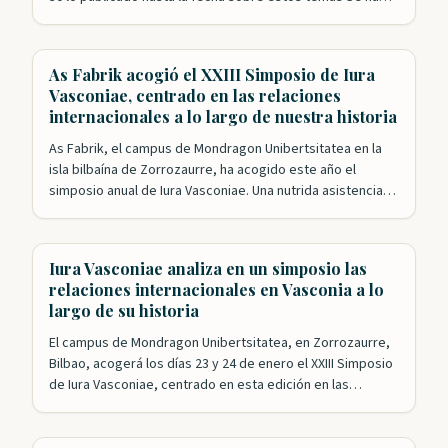
especulado mucho sobre la presencia vasca en época
precolombina en lo que después se conocería como el
Nuevo Mundo y, poco más tarde,…
As Fabrik acogió el XXIII Simposio de Iura
Vasconiae, centrado en las relaciones
internacionales a lo largo de nuestra historia
As Fabrik, el campus de Mondragon Unibertsitatea en la
isla bilbaína de Zorrozaurre, ha acogido este año el
simposio anual de Iura Vasconiae. Una nutrida asistencia
siguió las intervenciones de una veintena de expertos que
analizaron desde distintos puntos de vista las relaciones
internacionales a lo largo de la historia de Vasconia hasta
Iura Vasconiae analiza en un simposio las
llegar a…
relaciones internacionales en Vasconia a lo
largo de su historia
El campus de Mondragon Unibertsitatea, en Zorrozaurre,
Bilbao, acogerá los días 23 y 24 de enero el XXIII Simposio
de Iura Vasconiae, centrado en esta edición en las
relaciones internacionales a través de la historia en
Vasconia. Bajo la dirección de Mikel Mancisidor, la