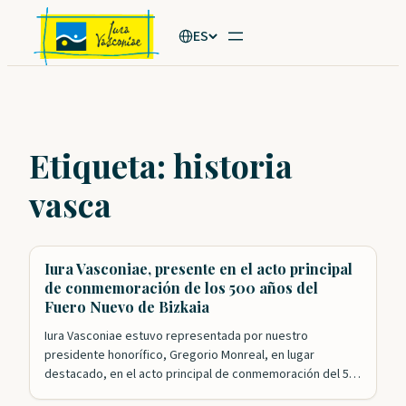
Saltar
ES
al
contenido
Etiqueta:
historia
vasca
Iura Vasconiae, presente en el acto principal
de conmemoración de los 500 años del
Fuero Nuevo de Bizkaia
Iura Vasconiae estuvo representada por nuestro
presidente honorífico, Gregorio Monreal, en lugar
destacado, en el acto principal de conmemoración del 500
aniversario de la aprobación del Fuero Nuevo de Bizkaia.