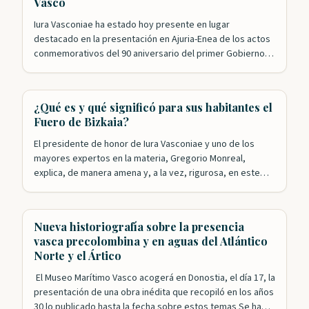
Vasco
Iura Vasconiae ha estado hoy presente en lugar
destacado en la presentación en Ajuria-Enea de los actos
conmemorativos del 90 aniversario del primer Gobierno
Vasco. Nuestros patronos Roldán Jimeno y Mikel Aizpuru
han sido, junto con Leyre Arrieta, los encargados de
recordar el papel desempeñado por el ejecutivo
¿Qué es y qué significó para sus habitantes el
presidido por José Antonio Agirre en la…
Fuero de Bizkaia?
El presidente de honor de Iura Vasconiae y uno de los
mayores expertos en la materia, Gregorio Monreal,
explica, de manera amena y, a la vez, rigurosa, en este
video de la Diputación Foral de Bizkaia, qué es el Fuero y
qué supuso esta singular forma de gobierno para las y los
vizcaínos a lo…
Nueva historiografía sobre la presencia
vasca precolombina y en aguas del Atlántico
Norte y el Ártico
El Museo Marítimo Vasco acogerá en Donostia, el día 17, la
presentación de una obra inédita que recopiló en los años
30 lo publicado hasta la fecha sobre estos temas Se ha