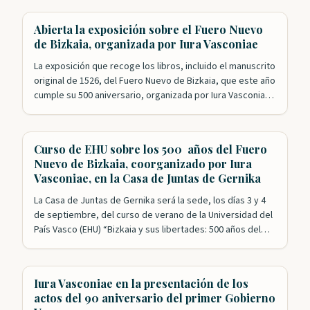
Nuestra Fundación ha tenido un papel esencial en los
actos de celebración que se han desarrollado este año. El
Abierta la exposición sobre el Fuero Nuevo
primero de ellos con el exitoso…
de Bizkaia, organizada por Iura Vasconiae
La exposición que recoge los libros, incluido el manuscrito
original de 1526, del Fuero Nuevo de Bizkaia, que este año
cumple su 500 aniversario, organizada por Iura Vasconiae,
en colaboración con la Diputación y las Juntas, ya está
abierta al público. Además de los ejemplares originales, el
espectador puede, también, hasta el 27 de agosto…
Curso de EHU sobre los 500 años del Fuero
Nuevo de Bizkaia, coorganizado por Iura
Vasconiae, en la Casa de Juntas de Gernika
La Casa de Juntas de Gernika será la sede, los días 3 y 4
de septiembre, del curso de verano de la Universidad del
País Vasco (EHU) “Bizkaia y sus libertades: 500 años del
Fuero reformado”. Esta formación académica cuenta con
el impulso de las Juntas Generales de Bizkaia y la
colaboración de Iura Vasconiae,…
Iura Vasconiae en la presentación de los
actos del 90 aniversario del primer Gobierno