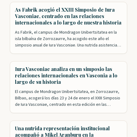
Nuevo Mundo y, poco más tarde,…
As Fabrik acogió el XXIII Simposio de Iura
Vasconiae, centrado en las relaciones
internacionales a lo largo de nuestra historia
As Fabrik, el campus de Mondragon Unibertsitatea en la
isla bilbaína de Zorrozaurre, ha acogido este año el
simposio anual de Iura Vasconiae. Una nutrida asistencia
siguió las intervenciones de una veintena de expertos que
analizaron desde distintos puntos de vista las relaciones
internacionales a lo largo de la historia de Vasconia hasta
Iura Vasconiae analiza en un simposio las
llegar a…
relaciones internacionales en Vasconia a lo
largo de su historia
El campus de Mondragon Unibertsitatea, en Zorrozaurre,
Bilbao, acogerá los días 23 y 24 de enero el XXIII Simposio
de Iura Vasconiae, centrado en esta edición en las
relaciones internacionales a través de la historia en
Vasconia. Bajo la dirección de Mikel Mancisidor, la
Fundación Iura Vasconiae ha logrado congregar a los
Una nutrida representación institucional
principales expertos en una…
acompañó a Mikel Aranburu en la