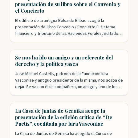
presentación de su libro sobre el Convenio y
el Concierto
El edificio de la antigua Bolsa de Bilbao acogió la
presentación del libro Convenio / Concierto El sistema
financiero y tributario de las Haciendas Forales, editado
conjuntamente por el IVAP y Iura Vasconiae. El acto,
organizado por la Fundación y el departamento de
Hacienda del Gobierno Vasco, y presentado por nuestro
Se nos ha ido un amigo y un referente del
presidente, Roldán Jimeno, contó con…
derecho y la política vasca
José Manuel Castells, patrono de la Fundación Iura
Vasconiae y antiguo presidente de la misma, nos acaba de
dejar. Se va con él un compañero, un amigo y uno de los
referentes fundamentales en la historia reciente de
Euskadi. José Manuel ha sido y seguirá siendo, porque su
recuerdo y su obra siguen vivos, un…
La Casa de Juntas de Gernika acoge la
presentación de la edición crítica de “De
Pactis”, coeditada por Iura Vasconiae
La Casa de Juntas de Gernika ha acogido el Curso de