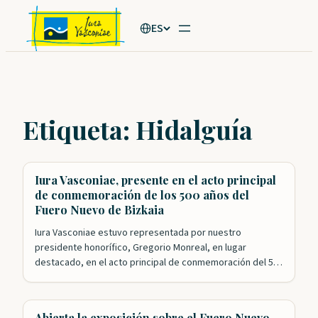
Saltar
ES
al
contenido
Etiqueta:
Hidalguía
Iura Vasconiae, presente en el acto principal
de conmemoración de los 500 años del
Fuero Nuevo de Bizkaia
Iura Vasconiae estuvo representada por nuestro
presidente honorífico, Gregorio Monreal, en lugar
destacado, en el acto principal de conmemoración del 500
aniversario de la aprobación del Fuero Nuevo de Bizkaia.
Nuestra Fundación ha tenido un papel esencial en los
actos de celebración que se han desarrollado este año. El
Abierta la exposición sobre el Fuero Nuevo