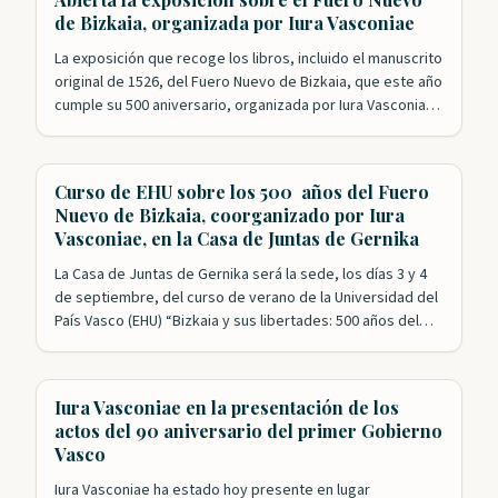
primero de ellos con el exitoso…
de Bizkaia, organizada por Iura Vasconiae
La exposición que recoge los libros, incluido el manuscrito
original de 1526, del Fuero Nuevo de Bizkaia, que este año
cumple su 500 aniversario, organizada por Iura Vasconiae,
en colaboración con la Diputación y las Juntas, ya está
abierta al público. Además de los ejemplares originales, el
espectador puede, también, hasta el 27 de agosto…
Curso de EHU sobre los 500 años del Fuero
Nuevo de Bizkaia, coorganizado por Iura
Vasconiae, en la Casa de Juntas de Gernika
La Casa de Juntas de Gernika será la sede, los días 3 y 4
de septiembre, del curso de verano de la Universidad del
País Vasco (EHU) “Bizkaia y sus libertades: 500 años del
Fuero reformado”. Esta formación académica cuenta con
el impulso de las Juntas Generales de Bizkaia y la
colaboración de Iura Vasconiae,…
Iura Vasconiae en la presentación de los
actos del 90 aniversario del primer Gobierno
Vasco
Iura Vasconiae ha estado hoy presente en lugar