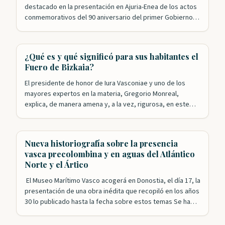
destacado en la presentación en Ajuria-Enea de los actos
conmemorativos del 90 aniversario del primer Gobierno
Vasco. Nuestros patronos Roldán Jimeno y Mikel Aizpuru
han sido, junto con Leyre Arrieta, los encargados de
recordar el papel desempeñado por el ejecutivo
¿Qué es y qué significó para sus habitantes el
presidido por José Antonio Agirre en la…
Fuero de Bizkaia?
El presidente de honor de Iura Vasconiae y uno de los
mayores expertos en la materia, Gregorio Monreal,
explica, de manera amena y, a la vez, rigurosa, en este
video de la Diputación Foral de Bizkaia, qué es el Fuero y
qué supuso esta singular forma de gobierno para las y los
vizcaínos a lo…
Nueva historiografía sobre la presencia
vasca precolombina y en aguas del Atlántico
Norte y el Ártico
El Museo Marítimo Vasco acogerá en Donostia, el día 17, la
presentación de una obra inédita que recopiló en los años
30 lo publicado hasta la fecha sobre estos temas Se ha
especulado mucho sobre la presencia vasca en época
precolombina en lo que después se conocería como el