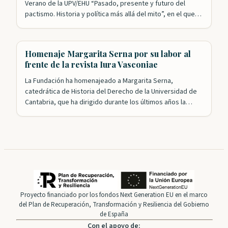
Verano de la UPV/EHU “Pasado, presente y futuro del
pactismo. Historia y política más allá del mito”, en el que
colaboran las Juntas Generales de Bizkaia. Esta formación
académica, integrada en los Cursos de Verano de la
Universidad Pública Vasca, ha estudiado la idea…
Homenaje Margarita Serna por su labor al
frente de la revista Iura Vasconiae
La Fundación ha homenajeado a Margarita Serna,
catedrática de Historia del Derecho de la Universidad de
Cantabria, que ha dirigido durante los últimos años la
revista Iura Vasconiae, consolidada ya como un referente
en el campo del Derecho histórico y autonómico de
Vasconia. Tanto el presidente, Roldán Jimeno, como el
presidente honorífico, Gregorio Monreal, agradecieron
la…
Proyecto financiado por los fondos Next Generation EU en el marco
del Plan de Recuperación, Transformación y Resiliencia del Gobierno
de España
Con el apoyo de: