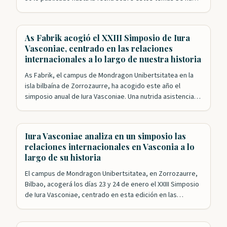
especulado mucho sobre la presencia vasca en época
precolombina en lo que después se conocería como el
Nuevo Mundo y, poco más tarde,…
As Fabrik acogió el XXIII Simposio de Iura
Vasconiae, centrado en las relaciones
internacionales a lo largo de nuestra historia
As Fabrik, el campus de Mondragon Unibertsitatea en la
isla bilbaína de Zorrozaurre, ha acogido este año el
simposio anual de Iura Vasconiae. Una nutrida asistencia
siguió las intervenciones de una veintena de expertos que
analizaron desde distintos puntos de vista las relaciones
internacionales a lo largo de la historia de Vasconia hasta
Iura Vasconiae analiza en un simposio las
llegar a…
relaciones internacionales en Vasconia a lo
largo de su historia
El campus de Mondragon Unibertsitatea, en Zorrozaurre,
Bilbao, acogerá los días 23 y 24 de enero el XXIII Simposio
de Iura Vasconiae, centrado en esta edición en las
relaciones internacionales a través de la historia en
Vasconia. Bajo la dirección de Mikel Mancisidor, la