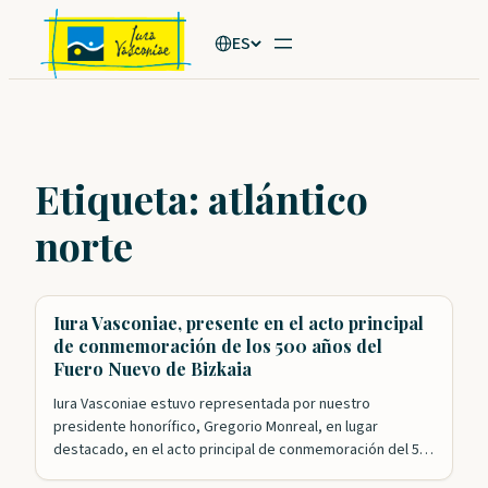
Saltar
ES
al
contenido
Etiqueta:
atlántico
norte
Iura Vasconiae, presente en el acto principal
de conmemoración de los 500 años del
Fuero Nuevo de Bizkaia
Iura Vasconiae estuvo representada por nuestro
presidente honorífico, Gregorio Monreal, en lugar
destacado, en el acto principal de conmemoración del 500
aniversario de la aprobación del Fuero Nuevo de Bizkaia.