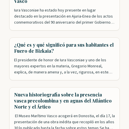
Vasco
Iura Vasconiae ha estado hoy presente en lugar
destacado en la presentación en Ajuria-Enea de los actos
conmemorativos del 90 aniversario del primer Gobierno
Vasco. Nuestros patronos Roldán Jimeno y Mikel Aizpuru
han sido, junto con Leyre Arrieta, los encargados de
recordar el papel desempeñado por el ejecutivo
¿Qué es y qué significó para sus habitantes el
presidido por José Antonio Agirre en la…
Fuero de Bizkaia?
El presidente de honor de Iura Vasconiae y uno de los
mayores expertos en la materia, Gregorio Monreal,
explica, de manera amena y, a la vez, rigurosa, en este
video de la Diputación Foral de Bizkaia, qué es el Fuero y
qué supuso esta singular forma de gobierno para las y los
vizcaínos a lo…
Nueva historiografía sobre la presencia
vasca precolombina y en aguas del Atlántico
Norte y el Ártico
El Museo Marítimo Vasco acogerá en Donostia, el día 17, la
presentación de una obra inédita que recopiló en los años
30 lo publicado hasta la fecha sobre estos temas Se ha