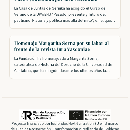
La Casa de Juntas de Gernika ha acogido el Curso de
Verano de la UPV/EHU “Pasado, presente y futuro del
pactismo. Historia y política más allá del mito”, en el que
colaboran las Juntas Generales de Bizkaia. Esta formación
académica, integrada en los Cursos de Verano de la
Universidad Pública Vasca, ha estudiado la idea…
Homenaje Margarita Serna por su labor al
frente de la revista Iura Vasconiae
La Fundación ha homenajeado a Margarita Serna,
catedrática de Historia del Derecho de la Universidad de
Cantabria, que ha dirigido durante los últimos años la
revista Iura Vasconiae, consolidada ya como un referente
en el campo del Derecho histórico y autonómico de
Vasconia. Tanto el presidente, Roldán Jimeno, como el
presidente honorífico, Gregorio Monreal, agradecieron
la…
Proyecto financiado por los fondos Next Generation EU en el marco
del Plan de Recuperación, Transformación y Resiliencia del Gobierno