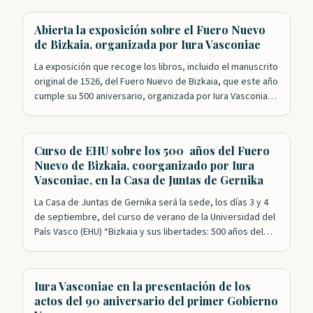
Nuestra Fundación ha tenido un papel esencial en los
actos de celebración que se han desarrollado este año. El
Abierta la exposición sobre el Fuero Nuevo
primero de ellos con el exitoso…
de Bizkaia, organizada por Iura Vasconiae
La exposición que recoge los libros, incluido el manuscrito
original de 1526, del Fuero Nuevo de Bizkaia, que este año
cumple su 500 aniversario, organizada por Iura Vasconiae,
en colaboración con la Diputación y las Juntas, ya está
abierta al público. Además de los ejemplares originales, el
espectador puede, también, hasta el 27 de agosto…
Curso de EHU sobre los 500 años del Fuero
Nuevo de Bizkaia, coorganizado por Iura
Vasconiae, en la Casa de Juntas de Gernika
La Casa de Juntas de Gernika será la sede, los días 3 y 4
de septiembre, del curso de verano de la Universidad del
País Vasco (EHU) “Bizkaia y sus libertades: 500 años del
Fuero reformado”. Esta formación académica cuenta con
el impulso de las Juntas Generales de Bizkaia y la
colaboración de Iura Vasconiae,…
Iura Vasconiae en la presentación de los
actos del 90 aniversario del primer Gobierno