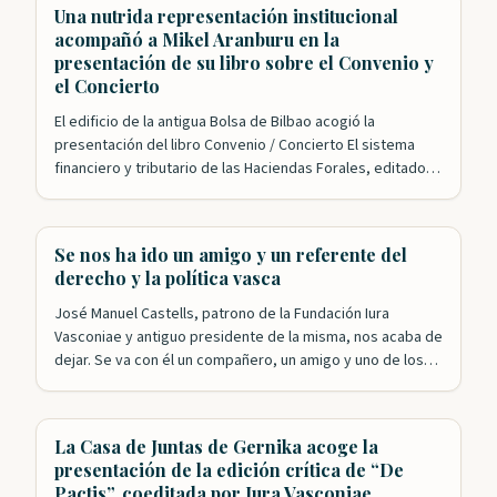
Fundación Iura Vasconiae ha logrado congregar a los
Una nutrida representación institucional
principales expertos en una…
acompañó a Mikel Aranburu en la
presentación de su libro sobre el Convenio y
el Concierto
El edificio de la antigua Bolsa de Bilbao acogió la
presentación del libro Convenio / Concierto El sistema
financiero y tributario de las Haciendas Forales, editado
conjuntamente por el IVAP y Iura Vasconiae. El acto,
organizado por la Fundación y el departamento de
Hacienda del Gobierno Vasco, y presentado por nuestro
Se nos ha ido un amigo y un referente del
presidente, Roldán Jimeno, contó con…
derecho y la política vasca
José Manuel Castells, patrono de la Fundación Iura
Vasconiae y antiguo presidente de la misma, nos acaba de
dejar. Se va con él un compañero, un amigo y uno de los
referentes fundamentales en la historia reciente de
Euskadi. José Manuel ha sido y seguirá siendo, porque su
recuerdo y su obra siguen vivos, un…
La Casa de Juntas de Gernika acoge la
presentación de la edición crítica de “De
Pactis”, coeditada por Iura Vasconiae