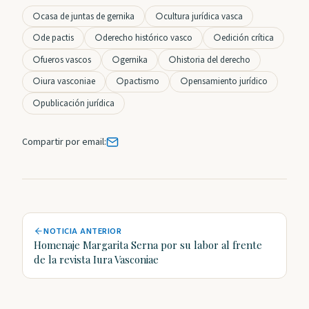
○
casa de juntas de gernika
○
cultura jurídica vasca
○
de pactis
○
derecho histórico vasco
○
edición crítica
○
fueros vascos
○
gernika
○
historia del derecho
○
iura vasconiae
○
pactismo
○
pensamiento jurídico
○
publicación jurídica
Compartir por email:
NOTICIA ANTERIOR
Homenaje Margarita Serna por su labor al frente
de la revista Iura Vasconiae