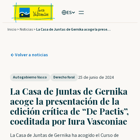
Saltar
ES
al
contenido
Inicio
>
Noticias
>
La Casa de Juntas de Gernika acoge la presentación de la edición crítica de “De Pactis”, coeditada por Iura Vasconiae
Volver a noticias
25 de junio de 2024
Autogobierno Vasco
Derecho foral
La Casa de Juntas de Gernika
acoge la presentación de la
edición crítica de “De Pactis”,
coeditada por Iura Vasconiae
La Casa de Juntas de Gernika ha acogido el Curso de