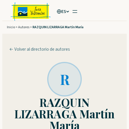
Saltar
ES
al
contenido
Inicio
>
Autores
>
RAZQUIN LIZARRAGA Martín María
← Volver al directorio de autores
R
RAZQUIN
LIZARRAGA Martín
María