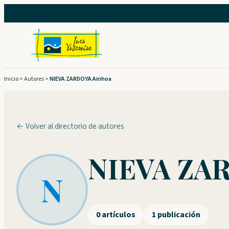
Saltar
al
contenido
Inicio
>
Autores
>
NIEVA ZARDOYA Ainhoa
← Volver al directorio de autores
NIEVA ZA
N
0 artículos
1 publicación