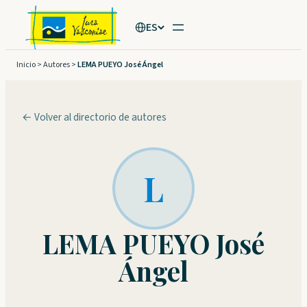
Saltar
ES
al
contenido
Inicio
>
Autores
>
LEMA PUEYO José Ángel
← Volver al directorio de autores
L
LEMA PUEYO José
Ángel