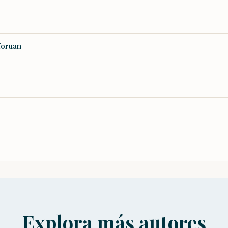
foruan
Explora más autores