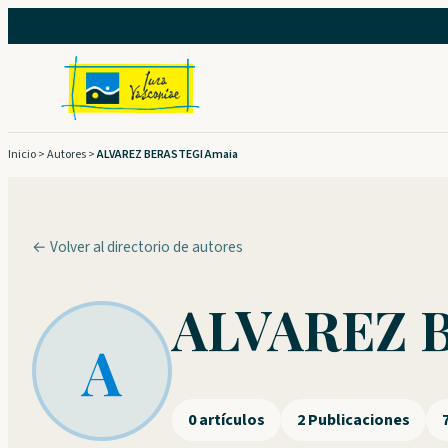
Saltar
al
contenido
Inicio
>
Autores
>
ALVAREZ BERASTEGI Amaia
← Volver al directorio de autores
ALVAREZ 
A
0 artículos
2 Publicaciones